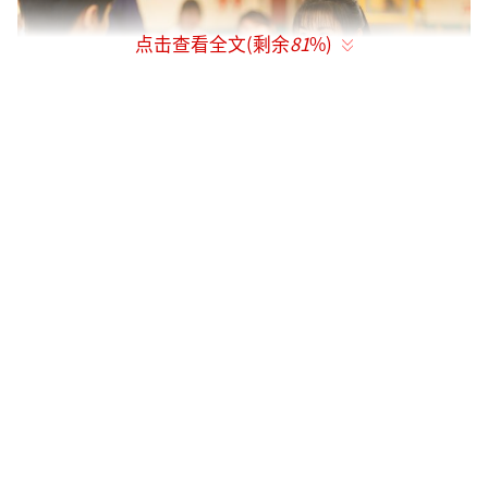
点击查看全文(剩余
81
%)
郝怡霖颜值灵动营造少女氛围感
在《三分野》中,郝怡霖饰演少年时期向园,
身着校服,稍显细碎的空气刘海和马尾辫,少女感
十足,一双清澈的大眼睛,明亮干净,更是给观众
留下深刻印象。郝怡霖自然的台词和灵动的表
情刻画出一个甜美可爱的角色,赋予了人物更多