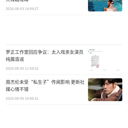
2026-08-03 14:09:27
罗正工作室回应争议：太入戏亲女演员
纯属造谣
2026-08-05 11:54:32
周杰伦未受“私生子”传闻影响 更新社
媒心情不错
2026-08-06 10:46:31