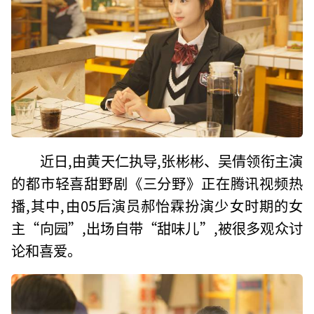
近日,由黄天仁执导,张彬彬、吴倩领衔主演
的都市轻喜甜野剧《三分野》正在腾讯视频热
播,其中,由05后演员郝怡霖扮演少女时期的女
主“向园”,出场自带“甜味儿”,被很多观众讨
论和喜爱。