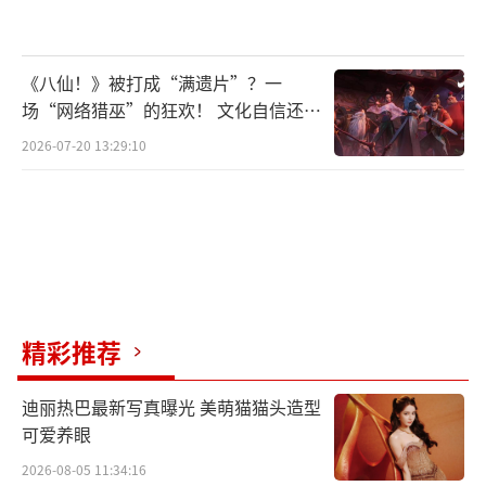
《八仙！》被打成“满遗片”？一
场“网络猎巫”的狂欢！ 文化自信还是
焦虑？
2026-07-20 13:29:10
精彩推荐
迪丽热巴最新写真曝光 美萌猫猫头造型
可爱养眼
2026-08-05 11:34:16