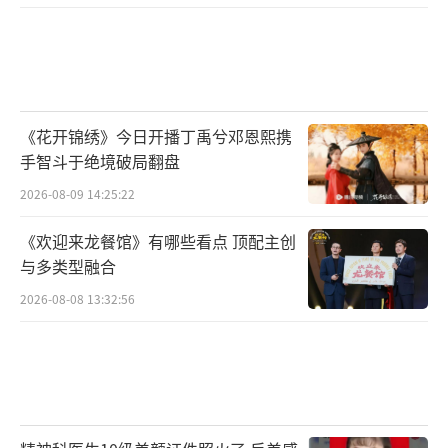
演绎多样化角色不断探索新戏路
作为一名05后新生代演员,郝怡霖曾出演
《芈月传》、《龙拳小子》、《娘道》、《我
的母亲》、《快乐星球之三十六号》、《乱世
《花开锦绣》今日开播丁禹兮邓恩熙携
手智斗于绝境破局翻盘
之定秦剑》等影视作品,尤其凭借在《芈月传》
2026-08-09 14:25:22
中扮演了童年芈姝一角,受到大众关注。这位出
道13年的小童星已在许多作品里留下自己的身
《欢迎来龙餐馆》有哪些看点 顶配主创
影,逐渐进入大众视野。
与多类型融合
2026-08-08 13:32:56