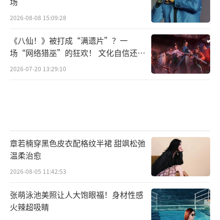
场
2026-08-08 15:09:28
《八仙！》被打成“满遗片”？一
场“网络猎巫”的狂欢！ 文化自信还是
焦虑？
2026-07-20 13:29:10
（责任编辑：郭一楠 CK001）
章若楠穿黑色皮衣配格纹半裙 甜飒松弛
温柔治愈
2026-08-05 11:42:53
张萌泳池美照让人大饱眼福！身材性感
火辣超吸睛