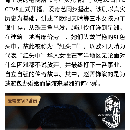
CTV8正式开播，爱奇艺同步播出。该剧以真实
历史为基础，讲述了欧阳天晴等三水女孩为了
谋生存，从珠三角出发，越过伶仃洋到星洲，
在建筑工地当廉价劳工，她们头戴鲜艳的红色
头巾，故此被称为“红头巾”。以欧阳天晴为
代表“红头巾”华人女性在南洋地区无论面对
什么困难都不说放弃，并最终打下一番事业、
自立自强的传奇故事。其中，赵菁饰演的是为
逃避包办婚姻而偷渡来星洲的何小蝉。