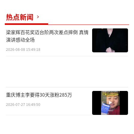
暴富的自己。
热点新闻
梁家辉百花奖迈台阶两次差点摔倒 真情
演讲感动全场
2026-08-08 15:49:18
重庆博主李要得30天涨粉285万
2026-07-27 16:49:50