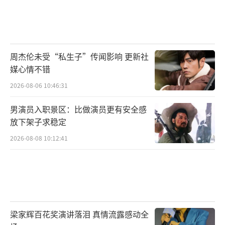
品与角色，也让观众们期待她后续在《南洋女
儿情》中带来更多的精彩。
周杰伦未受“私生子”传闻影响 更新社
媒心情不错
2026-08-06 10:46:31
男演员入职景区：比做演员更有安全感
放下架子求稳定
2026-08-08 10:12:41
梁家辉百花奖演讲落泪 真情流露感动全