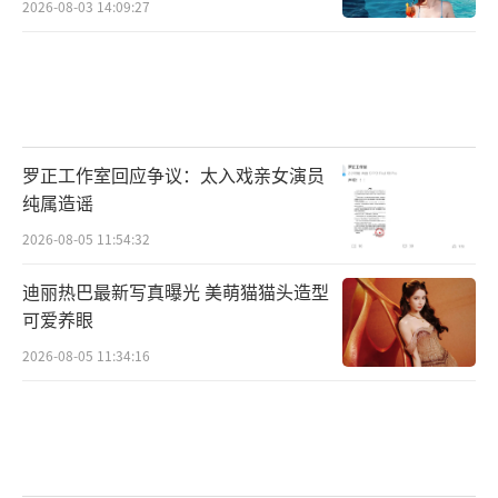
2026-08-03 14:09:27
罗正工作室回应争议：太入戏亲女演员
纯属造谣
2026-08-05 11:54:32
迪丽热巴最新写真曝光 美萌猫猫头造型
可爱养眼
2026-08-05 11:34:16