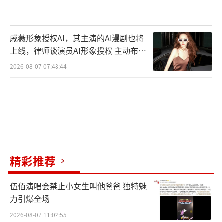
作为译本印量仅次于《圣经》的经典故事,
《小王子》一经问世便收获了众多好评。如今,
戚薇形象授权AI，其主演的AI漫剧也将
北京大牌文化传媒有限公司作为法国安东尼·
上线，律师谈演员AI形象授权 主动布局
德·圣埃克苏佩里遗产管理委员会POMASE官
数字资产
2026-08-07 07:48:44
方在中国大陆地区的唯一官方戏剧合作伙伴,将
带着音乐剧《小王子》来到北京,继续传递故事
中温暖向上的力量,并多一份八十周年之际的别
样纪念与致敬之情。经典的再次呈现,情感的再
度共鸣,不仅仅是小朋友的童话故事,更是成人心
中的治愈寓言。
精彩推荐
伍佰演唱会禁止小女生叫他爸爸 独特魅
力引爆全场
2026-08-07 11:02:55