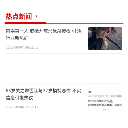
热点新闻
内娱第一人 戚薇开放形象AI授权 引领
行业新风向
2026-08-07 09:21:53
《小王子》讲述了一段颇有深意的故事。
一位飞行员驾驶的飞机发生了故障,迫降到撒哈
拉大沙漠中,碰巧遇到一名来自外星的小王子。
63岁关之琳否认与27岁模特恋情 不实
信息引发热议
飞行员通过与小王子共度八天的交流,了解到小
2026-08-06 22:31:12
王子所居住的星球的奇特情况以及他在太空中
的奇遇。