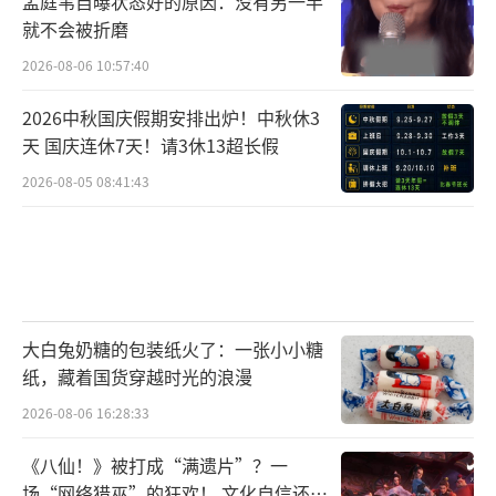
孟庭苇自曝状态好的原因：没有另一半
就不会被折磨
2026-08-06 10:57:40
不仅如此,更将无形的感动汇集,塑造出一座
2026中秋国庆假期安排出炉！中秋休3
别具一格的主题艺术中心,在开演首日一同举办
天 国庆连休7天！请3休13超长假
了“星梦同行·小王子80周年主题展”的开幕
2026-08-05 08:41:43
仪式,让观众在观剧前后能再度有机会走进“小
王子”的专属花园中沉浸式感受这个故事。开
幕仪式当天还邀请了内地知名女演员黄尧到场
观看,活动两天间共有20多家媒体争相报道,近4
大白兔奶糖的包装纸火了：一张小小糖
0位媒体从业者共同品鉴了音乐剧,在主题展中
纸，藏着国货穿越时光的浪漫
流连,在音乐剧中忘我。
2026-08-06 16:28:33
《八仙！》被打成“满遗片”？一
场“网络猎巫”的狂欢！ 文化自信还是