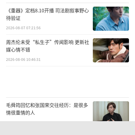
《重器》定档8.10开播 司法剧叙事野心
待验证
2026-08-07 07:21:56
周杰伦未受“私生子”传闻影响 更新社
媒心情不错
2026-08-06 10:46:31
毛舜筠回忆和张国荣交往经历：是很多
情很重情的人
活动现场,也不乏传媒影视行业大咖的身
2026-07-28 11:00:25
影。知名导演严艺之、音乐剧《小王子》音乐