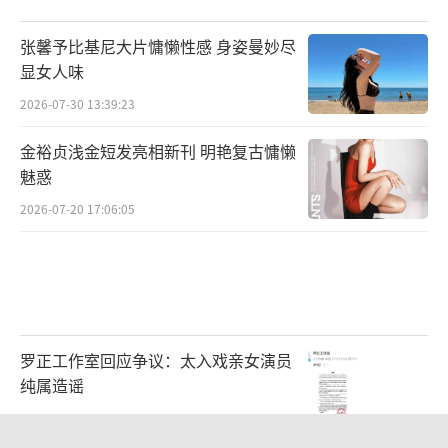
展现,为观众带来分享和打卡的丰富体验。
张馨予比基尼大片慵懒性感 身姿曼妙尽
举办此次“热爱全开音乐节”的场地青岛
显女人味
邮轮母港TEU集装箱部落也是青岛风景秀美、
2026-07-30 13:39:23
景色宜人的旅游胜地。资料显示,TEU集装箱部
落作为青岛国际邮轮港区的配套项目,汇聚开
金裕贞浅金短发亮相新刊 明艳复古慵懒
魅惑
放、现代、活力、时尚元素,是当地知名的网红
打卡地之一。该场地融合了户外露营、美食餐
2026-07-20 17:06:05
饮、咖啡、啤酒、亲子博物馆以及研学等领域,
是青岛海洋文化的城市地标之一。
罗正工作室回应争议：太入戏亲女演员
纯属造谣
2026-08-05 11:54:32