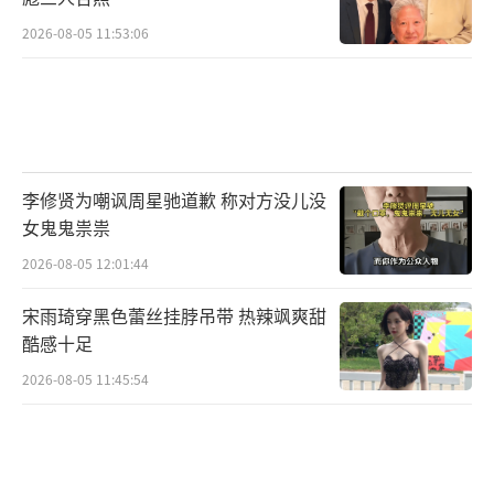
作为百事可乐的代言人和音乐节特邀嘉宾,
2026-08-05 11:53:06
GEM邓紫棋献唱了《句号》,为音乐节增添了精
彩的瞬间。她以独特的音乐风格和才华出众的
演唱为观众带来了难忘的音乐体验。整个音乐
节充满了激情和热爱,百事可乐的支持使得音乐
节更加精彩。热爱全开音乐节以多平台的同步
李修贤为嘲讽周星驰道歉 称对方没儿没
直播,让更多的人能够参与其中,共同感受音乐的
女鬼鬼祟祟
魅力和激动。
2026-08-05 12:01:44
宋雨琦穿黑色蕾丝挂脖吊带 热辣飒爽甜
热爱全开音乐节不仅仅是一场音乐盛宴,还
酷感十足
有特别策划的线下互动、打卡活动,丰富的创意
2026-08-05 11:45:54
复古、美食市集活动让现场观众体验。现场将
以音乐、年轻文化为连接点,结合百事可乐、网
易云音乐的其他重点IP,通过线下装置的搭建和