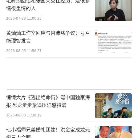
毛舜筠回忆和张国荣交往经历：是很多
情很重情的人
2026-07-28 11:00:25
黄灿灿工作室回应与曾沛慈争议：号召
能理智发言
2026-08-05 11:56:27
特别环节中,评委车澈分享了他对年轻人梦
惊悚大片《逃出绝命街》曝中国独家海
想的帮助以及对今年百事校园最强音全国总决
报 恐龙步步紧逼压迫感拉满
赛的点评。他与GEM邓紫棋一同回顾了百事校
2026-08-03 11:38:19
园最强音十年的珍贵回忆,并表达了对百事校园
最强音的祝福和期待。
七小福师兄弟婚礼团建！洪金宝成龙元
彪三人合照