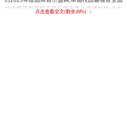
总决赛还有网易云音乐四大专业资源加持,全方
点击查看全文(剩余
88
%)
位赋能校园音乐人成长。
据悉,本次赛事前,来自全国各个赛区的25强
选手,参加了网易云音乐·音乐人训练班的5天
专业进阶特训。现场评委反馈,各位学员当天的
现场演唱、台风等综合表现都有了非常明显的
进步。本次决赛最终决出2023年百事校园最强
音全国三强选手,分别是冠军刘首均(浙江赛
区)、亚军余紫涵(江西赛区)、季军周昱(黑龙江
赛区)。网易云音乐喜雨工作室负责人姚政赛后
表示,将邀请赛场表演优异的校园音乐人合作歌
曲。据悉,本次比赛的优秀选手可以直通网易云
音乐星辰集创作营,获得权威制作人指导,后续将