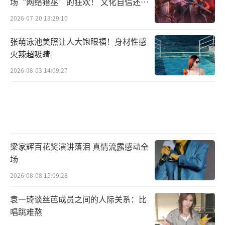
也没有闲情问及学生们的理想。分数高低成为
场“网络猎巫”的狂欢！ 文化自信还是
焦虑？
学校里衡量一切的指标，甚至牢牢框定住了孩
2026-07-20 13:29:10
子们的人生。
张萌泳池美照让人大饱眼福！身材性感
火辣超吸睛
无论是影片中还是现实生活里，困顿于升
2026-08-03 14:09:27
学制度下的学生们都无比渴望能够跳脱出名为
应试的框线之中，寻找诗歌、绘画和美好的远
方，“放羊班”的孩子们也不例外。少年人需
要表达个性、展现自己的机会，但是在农村小
县城中已然逐渐僵化的教育环境里，学生们被
梁家辉百花奖演讲落泪 真情流露感动全
压抑的理想被视作无用之物。而新美术老师冷
场
轩的出现，仿佛为学校带来了一丝鲜活的气
2026-08-08 15:09:28
息，就如同昏暗、封闭的房间里陡然被凿开了
袁一琦谈丝芭成员之间的人际关系：比
一扇窗，让受制于刷题、升学率、中考倒计时
唱跳难熬
等沉重学业大山之下的学生们不仅打开了释放