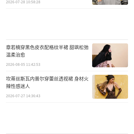
2026-07-28 10:58:28
灵魂的出口，更获得了寻找梦想的契机。
章若楠穿黑色皮衣配格纹半裙 甜飒松弛
温柔治愈
2026-08-05 11:42:53
坎蒂丝斯瓦内普尔穿蕾丝透视裙 身材火
辣性感迷人
摇滚歌手王建房变身全能美术老师小演员
2026-07-27 14:36:43
杜旭光演技灵动惊喜连连
作为影片中的灵魂人物，这位改变了“放
羊班”学生们命运的美术老师的选角极为关