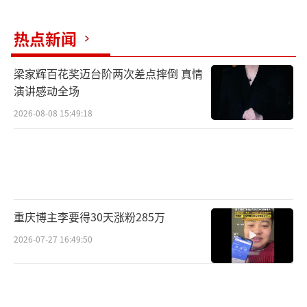
终于步入希望和光明的正轨之时，美术老师却
因独具一格的教学方式和与众不同的教学理
热点新闻
念，被学校的其他老师和学生家长误解，一时
梁家辉百花奖迈台阶两次差点摔倒 真情
之间流言四起、波折横生。
演讲感动全场
2026-08-08 15:49:18
重庆博主李要得30天涨粉285万
2026-07-27 16:49:50
作为一部以反映真实乡村校园生活的电