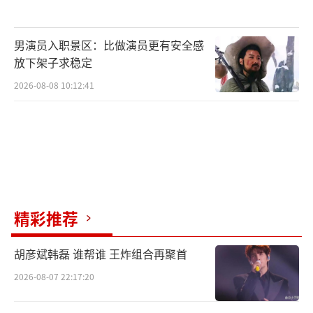
影，老师和学生们的形象更多地以群像的方式
呈现，但是人物塑造并未流于脸谱化的描写。
男演员入职景区：比做演员更有安全感
每一位观众都能够在观影的过程中或多或少地
放下架子求稳定
触摸到自己学生时代的影子：严厉负责的授课
2026-08-08 10:12:41
教师、顽皮但心地纯善的同学、令人昏昏欲睡
的闷热教室……影片中“放羊班”学生的校园
生活与广大观众的个人求学经历有着极为相似
之处，能够快速地将观众带入到荧幕角色之
中，在真实经历与艺术呈现两端实现共情共
意。
精彩推荐
胡彦斌韩磊 谁帮谁 王炸组合再聚首
2026-08-07 22:17:20