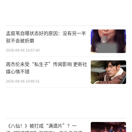
孟庭苇自曝状态好的原因：没有另一半
就不会被折磨
新任老师点亮学生希望助力“放羊”学困
2026-08-06 10:57:40
生实现梦想
周杰伦未受“私生子”传闻影响 更新社
在影片中，老师们每每提起“放羊班”的
媒心情不错
学生时总是会用“不务正业”四个字来形容。
2026-08-06 10:46:31
小主人公巴王超过作为整个“放羊班”的“羊
头”，在临近中考的重要时间节点仍不肯专心
学习，反而在上课时间沉迷于书本上“画小
人”。授课教师虽“怒其不争”，但是在“成
绩”这个教育体制具象化的评估标准面前，却
《八仙！》被打成“满遗片”？一