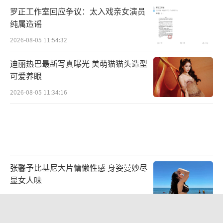
键。出演美术老师冷轩这一角色的是西安摇滚
罗正工作室回应争议：太入戏亲女演员
纯属造谣
乐代表人物——歌手王建房，其代表作《长安
2026-08-05 11:54:32
夜》《在人间》等歌曲知名度极高，跨界出演
更是为影片增添了许多惊喜。
迪丽热巴最新写真曝光 美萌猫猫头造型
可爱养眼
2026-08-05 11:34:16
张馨予比基尼大片慵懒性感 身姿曼妙尽
显女人味
2026-07-30 13:39:23
除此之外“放羊班”的小演员们的角色演
郭富城晒照为方媛庆生：祝老婆生日快