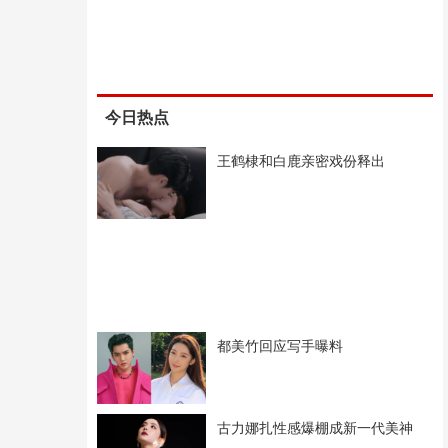
今日热点
王鹤棣和白鹿亲密戏份释出
都美竹回应写手曝料
古力娜扎性感爆棚成新一代美神