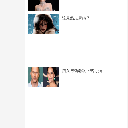
这竟然是唐嫣？！
猫女与钱老板正式订婚