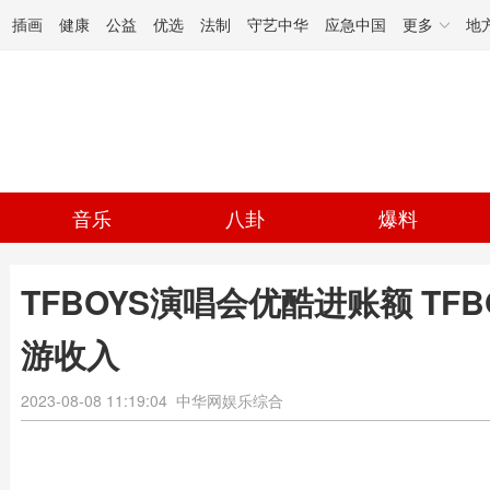
插画
健康
公益
优选
法制
守艺中华
应急中国
更多
地
音乐
八卦
爆料
TFBOYS演唱会优酷进账额 TFB
游收入
2023-08-08 11:19:04
中华网娱乐综合