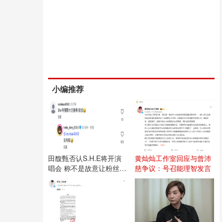
小编推荐
田馥甄否认S.H.E将开演
黄灿灿工作室回应与曾沛
唱会 称不是故意让粉丝失
慈争议：号召能理智发言
望