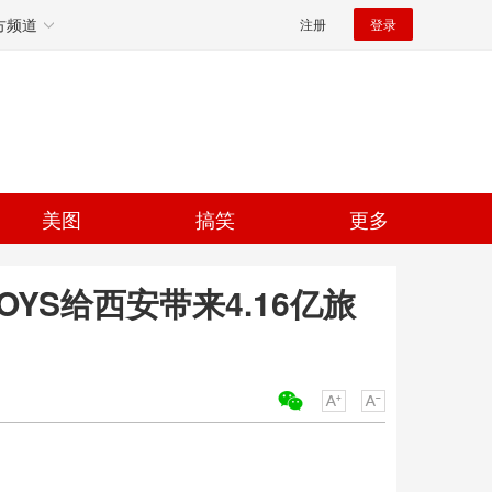
方频道
注册
登录
美图
搞笑
更多
OYS给西安带来4.16亿旅
关键词：