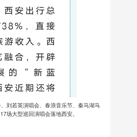
唱会、刘若英演唱会、春浪音乐节、秦马湖马
的17场大型巡回演唱会落地西安。