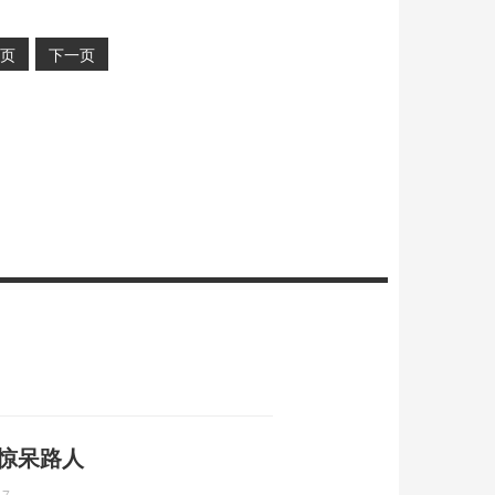
页
下一页
 惊呆路人
17