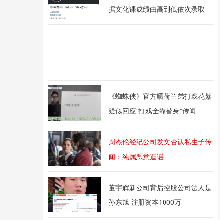
据文化课成绩由高到低依次录取
《蜘蛛侠》官方晒荷兰弟打戏花絮
疑似回应“打戏全靠替身”传闻
周杰伦经纪公司发文否认私生子传
闻：纯属恶意造谣
董宇辉新公司背后控股公司法人是
孙东旭 注册资本1000万