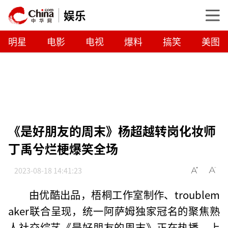
娱乐
明星
电影
电视
爆料
搞笑
美图
《是好朋友的周末》杨超越转岗化妆师
丁禹兮烂梗爆笑全场
2023-08-18 14:41:23
由优酷出品，梧桐工作室制作、troublem
aker联合呈现，统一阿萨姆独家冠名的聚焦熟
人社交综艺《是好朋友的周末》正在热播，上