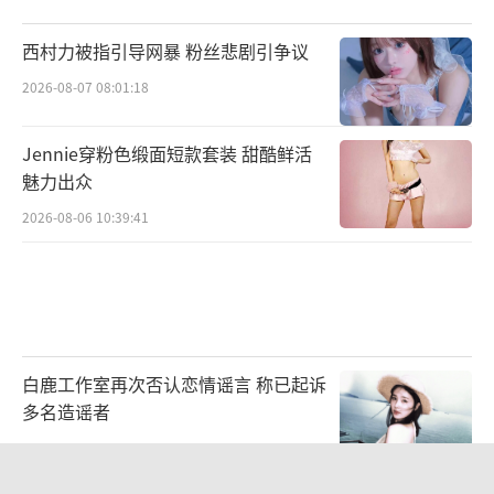
西村力被指引导网暴 粉丝悲剧引争议
沿着青海湖追逐日落，夕阳洒入湖中，霎
2026-08-07 08:01:18
那间它的余晖与湖与山融为一体，湖面上的光
晕把半边天映照得绚丽，美丽的青海湖在夕阳
Jennie穿粉色缎面短款套装 甜酷鲜活
的笼罩下，发出炫目的金光，犹如在画中。王
魅力出众
彦霖直接在美景面前“失去理智”，莽撞地扑
2026-08-06 10:39:41
向了日落余晖当中，胯下电动车在此刻变身哈
雷摩托，旋转跳跃不停歇，还热情地跟牦牛fa
mily打招呼，被大家调侃是“综艺狂魔”，
继“铁门槛”后又一综艺名场面诞生，综艺效
果直接拉满！四人骑着车绕湖边慢行，享受着
白鹿工作室再次否认恋情谣言 称已起诉
这恬静又美好的时光，虽然最终没有赶上日
多名造谣者
落，但却也用眼睛记录下了美景，留下了一路
2026-08-06 10:58:39
的欢声笑语。