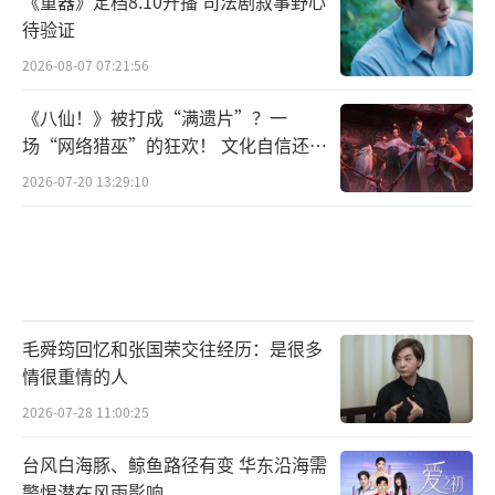
《重器》定档8.10开播 司法剧叙事野心
待验证
2026-08-07 07:21:56
来到青藏高原，如果你还只知道看青海湖
《八仙！》被打成“满遗片”？一
那你就错过了太多美景，和好友一起追赶落日
场“网络猎巫”的狂欢！ 文化自信还是
焦虑？
也是极好的选择。为了升级住宿环境，“青四
2026-07-20 13:29:10
海为家”应邀挑战日落拍摄计划，本以为只是
一次普通的任务，但却成为了生命中难以忘怀
的风景。
毛舜筠回忆和张国荣交往经历：是很多
情很重情的人
2026-07-28 11:00:25
台风白海豚、鲸鱼路径有变 华东沿海需
警惕潜在风雨影响