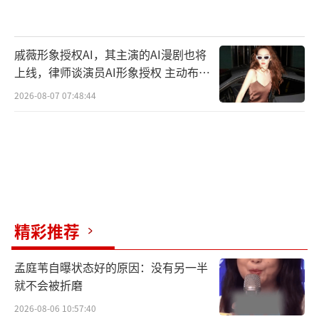
契值拉满
这次的半自助旅行主打一个自食其力，想
戚薇形象授权AI，其主演的AI漫剧也将
拍写真？那就自己动手！但这又怎么能难倒我
上线，律师谈演员AI形象授权 主动布局
们的“青四海为家”呢？换上藏族特色服装，
数字资产
2026-08-07 07:48:44
在草原上随手一拍都是大片，氛围感不够？杨
超越化妆师在线为您服务！王彦霖+杨超越组成
的妆造团队，轻松拿捏藏族写真氛围，给杨迪
拍摄了一组草原氛围感帅哥大片，让杨迪爱不
释手，直呼“青四海为家”摄影工作室原地出
道。
精彩推荐
孟庭苇自曝状态好的原因：没有另一半
就不会被折磨
2026-08-06 10:57:40