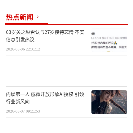
热点新闻
63岁关之琳否认与27岁模特恋情 不实
信息引发热议
2026-08-06 22:31:12
确认了队名，我们即刻出发！自驾的路上
大家欢声笑语，初次见到王彦霖的丁禹兮，居
然不知道王彦霖已晋升奶爸身份！震惊之余还
被秀一脸，被大家调侃“只在乎谐音梗”，小
丁你的2G网络该更新啦！王彦霖更是直接爆料
内娱第一人 戚薇开放形象AI授权 引领
听过关于自己最离谱的谣言，并在现场辟
行业新风向
谣“翘臀秘密”，引得大家爆笑。
2026-08-07 09:21:53
损友相伴欢笑多，杨超越丁禹兮神配合默