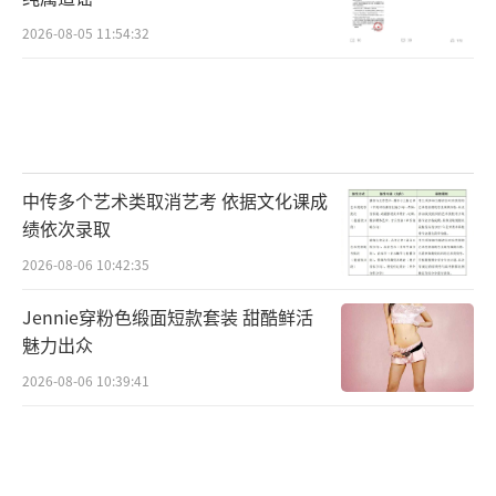
2026-08-05 11:54:32
中传多个艺术类取消艺考 依据文化课成
绩依次录取
2026-08-06 10:42:35
Jennie穿粉色缎面短款套装 甜酷鲜活
本次大赛的重头戏自然是声乐类别的竞演,
魅力出众
共106名选手入围,比赛从下午持续到晚上,足见
2026-08-06 10:39:41
赛况之激烈。从《隐形的翅膀》《追梦赤子
心》等当代流行励志歌曲,到《鲁冰花》《让我
们荡起双桨》等唤起“回忆杀”的童年歌谣,选