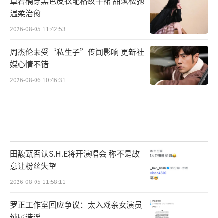
章若楠穿黑色皮衣配格纹半裙 甜飒松弛
温柔治愈
2026-08-05 11:42:53
周杰伦未受“私生子”传闻影响 更新社
媒心情不错
2026-08-06 10:46:31
腹有诗书气自华,诗词歌赋是中华民族源远
流长的文化瑰宝。在下午场的语言类竞演
中,“唧唧复唧唧,木兰当户织”“美哉我少年中
国,与天不老!壮哉我中国少年,与国无疆!”等古
田馥甄否认S.H.E将开演唱会 称不是故
今经典名句通过选手们声情并茂的演绎,被赋予
意让粉丝失望
了新时代下的全新解读与灵魂内核,焕发出历久
2026-08-05 11:58:11
弥新的强劲生命力。
罗正工作室回应争议：太入戏亲女演员
纯属造谣