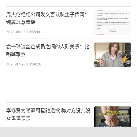
手们的参赛曲目包罗万象。乘着歌声的翅膀,少
年们站在舞台聚光灯下开启自己的音乐旅程,在
周杰伦经纪公司发文否认私生子传闻：
梦想的天空自由翱翔。
纯属恶意造谣
2026-08-06 10:55:00
袁一琦谈丝芭成员之间的人际关系：比
唱跳难熬
2026-07-28 10:58:28
李修贤为嘲讽周星驰道歉 称对方没儿没
女鬼鬼祟祟
专业服务 助力成长
2026-08-05 12:01:44