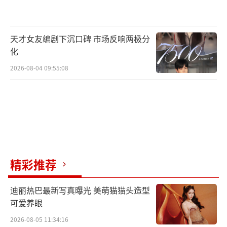
当指尖在钢琴键上游走,黑白间的跳跃便化
作曼妙而华丽的音符,一曲轻松欢快的《勇敢的
天才女友编剧下沉口碑 市场反响两极分
骑士》拉开了此次大赛的序幕。等待在幕后的
化
青少年们也如同这首钢琴曲,勇敢无畏又充满着
2026-08-04 09:55:08
蓬勃的活力。葫芦丝、尤克里里、吉他、萨克
斯、古筝、琵琶……乐声悠悠,指舞飞扬,孩子们
在舞台上大展风华,一曲曲演奏将比赛的氛围推
向了高潮,可谓是艺彩斑斓。
精彩推荐
迪丽热巴最新写真曝光 美萌猫猫头造型
可爱养眼
2026-08-05 11:34:16