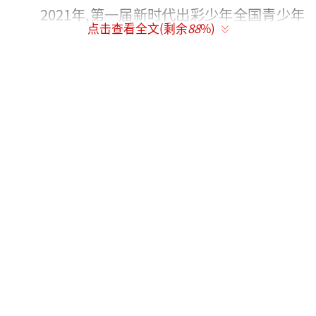
2021年,第一届新时代出彩少年全国青少年
点击查看全文(剩余
88
%)
艺术竞演应运而生,赛事覆盖全国11个赛区共21
个地级市;2022年更进一步,在地区范围、大赛
赛程、导师阵容等多方面扩展和提升,共举行了
110+推选赛和相关活动。