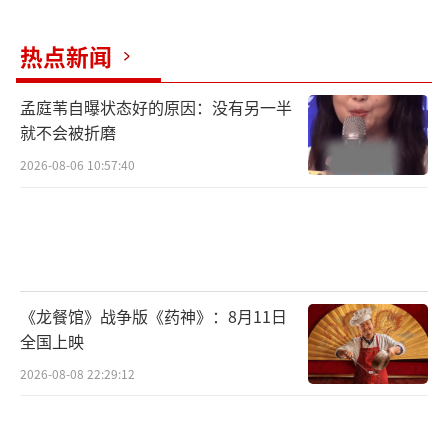
参赛选手中脱颖而出的佼佼者,倾力演出、燃烧
激情,展现自我。悠扬盎然的乐曲汇聚出少年们
热点新闻
心中的艺术梦想,亮眼精彩的才艺表达着他们对
未来的勇气与果敢。这是对成长之路的歌颂,也
孟庭苇自曝状态好的原因：没有另一半
是对追梦之旅的唱响!
就不会被折磨
2026-08-06 10:57:40
《龙餐馆》战争版《药神》：8月11日
全国上映
2026-08-08 22:29:12