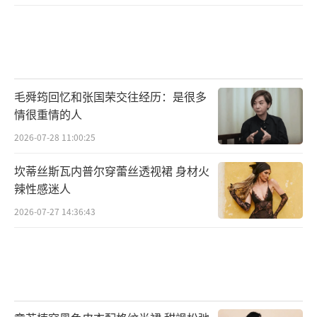
毛舜筠回忆和张国荣交往经历：是很多
舞蹈组的选手们也不甘示弱,足尖轻点,昂
情很重情的人
首、旋转、跳跃,光点交错的舞台上,一个个灵动
2026-07-28 11:00:25
的身姿如同舞动的精灵,眼里闪烁着无尽的星
芒。可爱少女带着精致的妆容竭力挥洒热情,绽
坎蒂丝斯瓦内普尔穿蕾丝透视裙 身材火
辣性感迷人
放着独属于这个时代的少年风采,给我们带来了
2026-07-27 14:36:43
一场视觉与听觉的双重盛宴。