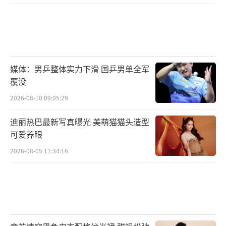
人气与实力演员云集强强联合阵容期待感
媒体：男乒整体实力下滑 国乒男单全军
拉满
覆没
2026-08-10 09:05:29
随着剧组官宣杀青，主演阵容随之出炉，
演员人气实力兼具。该剧还是在拍摄阶段，便
迪丽热巴最新写真曝光 美萌猫猫头造型
因其强大的演员阵容吸引了不少网友的目光，
可爱养眼
不仅拥有吴谨言、王星越、陈鑫海、梁永棋、
2026-08-05 11:34:16
陈乔恩、苏可、刘些宁、李梦等一批优秀演员
担纲主演，更是邀请到了张雨绮、杨超越、张
檬、张百乔、张耀、董璇等知名演员倾情加
盟。