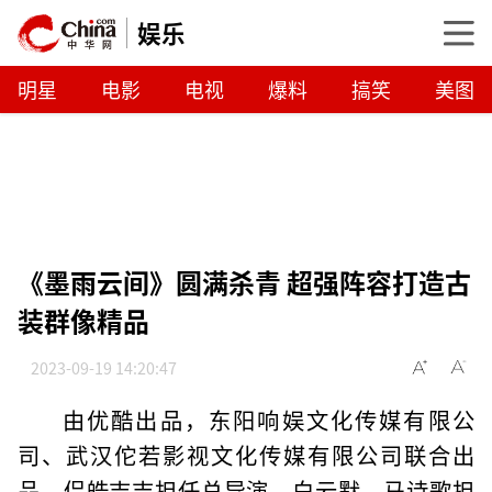
娱乐
明星
电影
电视
爆料
搞笑
美图
《墨雨云间》圆满杀青 超强阵容打造古
装群像精品
2023-09-19 14:20:47
由优酷出品，东阳响娱文化传媒有限公
司、武汉佗若影视文化传媒有限公司联合出
品，侣皓吉吉担任总导演，白云默、马诗歌担