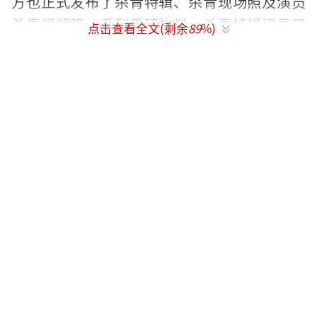
方也正式发布了杀青特辑、杀青现场照及演员
杀青视频等一系列重磅物料。杀青特辑记录了
点击查看全文(剩余
89
%)
主创团队怀揣热忱，从拍摄到杀青的创作历
程，是幕后主创汗水交织下的夜以继日的辛勤
工作，是演员们尽心竭力地全情演绎，才拥有
了我们目前能从杀青特辑中窥见一隅的唯美和
张力；杀青特辑还透露出主创团队对美术置
景、服化道方面十分讲究，画面整体呈现出古
典美的意境，具有浓重的传统文化气息，相信
《墨雨云间》的上线也将会给市场带来一套全
新的古典美学。