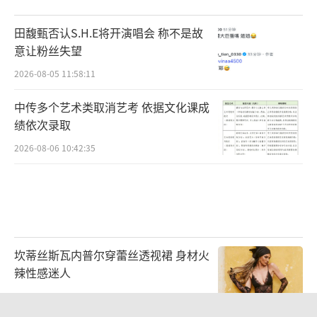
田馥甄否认S.H.E将开演唱会 称不是故
意让粉丝失望
2026-08-05 11:58:11
中传多个艺术类取消艺考 依据文化课成
绩依次录取
2026-08-06 10:42:35
饰演薛狸的吴谨言曾凭借多部热播剧收获
无数拥趸，时隔许久再次扮上古装，全新的亮
坎蒂丝斯瓦内普尔穿蕾丝透视裙 身材火
相再次惊艳大家的同时，也让不少网友对于这
辣性感迷人
个新角色充满更真切的期待；男主角王星越此
2026-07-27 14:36:43
前在多部古装剧中有过精彩表现，已经收获不