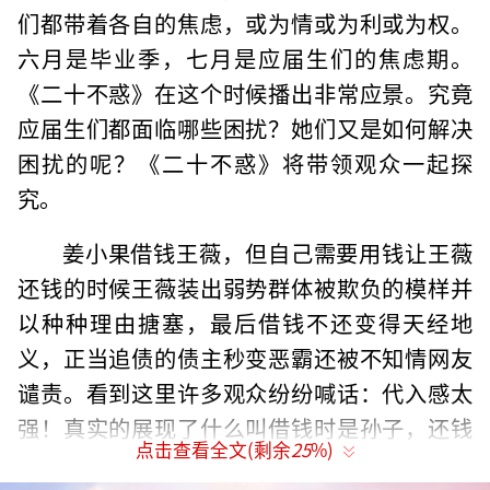
们都带着各自的焦虑，或为情或为利或为权。
六月是毕业季，七月是应届生们的焦虑期。
《二十不惑》在这个时候播出非常应景。究竟
应届生们都面临哪些困扰？她们又是如何解决
困扰的呢？《二十不惑》将带领观众一起探
究。
姜小果借钱王薇，但自己需要用钱让王薇
还钱的时候王薇装出弱势群体被欺负的模样并
以种种理由搪塞，最后借钱不还变得天经地
义，正当追债的债主秒变恶霸还被不知情网友
谴责。看到这里许多观众纷纷喊话：代入感太
强！真实的展现了什么叫借钱时是孙子，还钱
点击查看全文(剩余
25
%)
时是大爷。