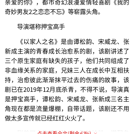
亲爱的你》，都市奇幻浪漫爱情轻喜剧《我的
奇妙男友2之恋恋不忘》等崭露头角。
导演堪称押宝高手
《以家人之名》是由谭松韵、宋威龙、张
新成主演的青春成长治愈系的剧，该剧讲述了
三个原生家庭有缺失的孩子，他们共同组成了
非血缘关系的家庭，兄妹三人在成长中互相扶
持，治愈彼此渐渐抹平过去的伤痛的故事，该
剧已在2019年12月底杀青，不得不说，导演真
是押宝高手，谭松韵、宋威龙、张新成三名主
角现在都是流量爆棚，自带话题，该剧还不用
做太多宣传就已经红红火火了。
甜美可人的谭松韵，一张娃娃脸，搭配各
点击查看全文(剩余
62
%)