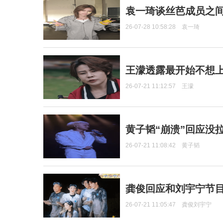
袁一琦谈丝芭成员之
26-07-28 10:58:28
袁一琦
王濛透露最开始不想上
26-07-21 11:12:57
王濛
黄子韬“崩溃”回应没
26-07-21 11:08:42
黄子韬
龚俊回应和刘宇宁节
26-07-21 11:05:47
龚俊刘宇宁