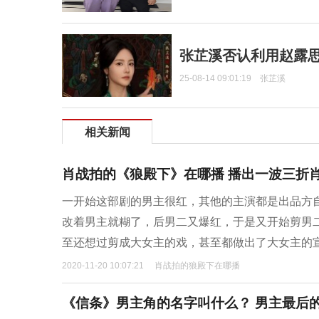
张芷溪否认利用赵露
25-08-14 09:01:19
张芷溪
相关新闻
肖战拍的《狼殿下》在哪播 播出一波三折
一开始这部剧的男主很红，其他的主演都是出品方
改着男主就糊了，后男二又爆红，于是又开始剪男
至还想过剪成大女主的戏，甚至都做出了大女主的
2020-11-20 10:07:21
肖战拍的狼殿下在哪播
《信条》男主角的名字叫什么？ 男主最后