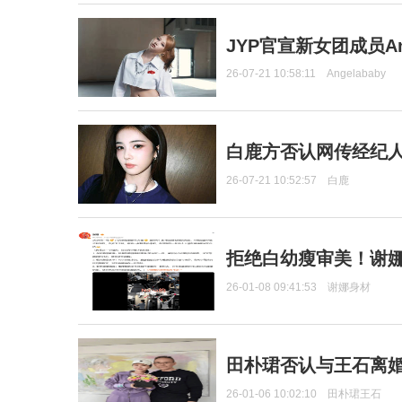
JYP官宣新女团成员Ang
26-07-21 10:58:11
Angelababy
白鹿方否认网传经纪人
26-07-21 10:52:57
白鹿
拒绝白幼瘦审美！谢娜
26-01-08 09:41:53
谢娜身材
田朴珺否认与王石离婚
26-01-06 10:02:10
田朴珺王石