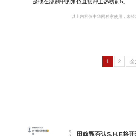
是他在部剧中的角色直接冲上热榜前5。
以上内容仅中华网独家使用，未经
1
2
全
田馥甄否认S.H.E将