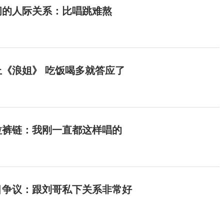
间的人际关系：比唱跳难熬
《浪姐》 吃饭喝多就答应了
拉裤链：我刚一直都这样唱的
目争议：跟刘哥私下关系非常好