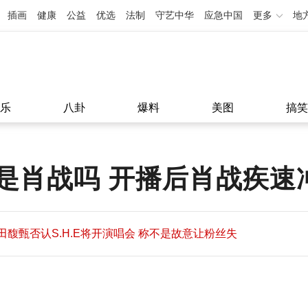
插画
健康
公益
优选
法制
守艺中华
应急中国
更多
地
乐
八卦
爆料
美图
搞笑
是肖战吗 开播后肖战疾速
田馥甄否认S.H.E将开演唱会 称不是故意让粉丝失
望
田馥甄否认S.H.E将开演唱会 称不是故意让粉丝失
11:08
望
11:08