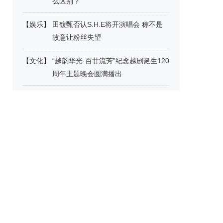
么区别？
【
娱乐
】
田馥甄否认S.H.E将开演唱会 称不是
故意让粉丝失望
【
文化
】
“越韵华光·百廿流芳”纪念越剧诞生120
周年主题晚会圆满播出