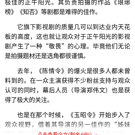
极佳的正午阳光。其负责拍摄的作品《琅琊
榜》《知否》等剧都是难得的佳作。
它旗下影视剧的质量几可以到达业内天花
板的高度，这也就让观众对于正午阳光的影视
剧产生了一种“敬畏”的心理。毕竟他们无论
是拍摄题材还是选角都很谨慎。
去年，《陈情令》的爆火是很多人都未曾
料到的。在一众主演获得不少粉丝支持与观众
认可的同时，幕后人员（导演郑伟文）也是获
得了极大的关注。
也是在那个时候，《玉昭令》开始步入了
观众视野，借着其导演的另一佳作的“姊妹
篇”得以宣传。其实这两部剧本就没有任何关
点击查看全文(剩余
66
%)