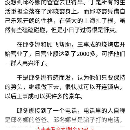
没想到邱冬娜的爸爸去世得早。于是所有的生
活重担全落在了邱晓霞身上。而邱晓霞凭借自
己乐观开朗的性格，在偌大的上海扎了根，虽
然有些磕磕碰碰，但是小日子过得很是舒爽。
在邱冬娜和顾飞帮助，王事成的烧烤店开
始营业了，日营业额达到了2000多，可把他们
一群人高兴坏了。
于是邱冬娜有感而发，认为他们只要保持
的势头，继续做下去，很快就可以开连锁店，
以后王事成可以买许多的豪车。
邱冬娜接到了一个电话，电话里的人自称
是邱冬娜的爸爸。邱冬娜当是骗子打的电话，
但是却没想到，电话里的人自称是尹天平，而
点击查看全文(剩余
92
%)