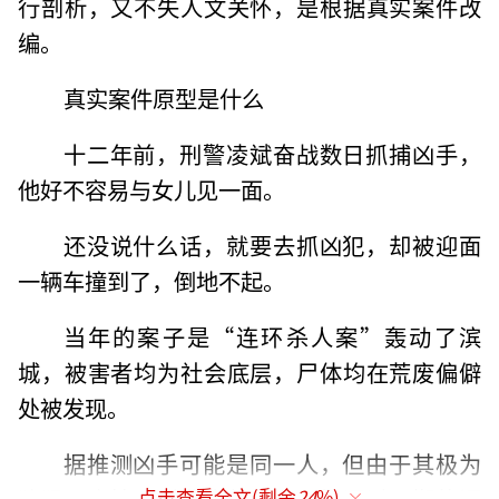
行剖析，又不失人文关怀，是根据真实案件改
编。
真实案件原型是什么
十二年前，刑警凌斌奋战数日抓捕凶手，
他好不容易与女儿见一面。
还没说什么话，就要去抓凶犯，却被迎面
一辆车撞到了，倒地不起。
当年的案子是“连环杀人案”轰动了滨
城，被害者均为社会底层，尸体均在荒废偏僻
处被发现。
据推测凶手可能是同一人，但由于其极为
狡猾，案情一时非常棘手。刑警通过不懈的调
点击查看全文(剩余
24
%)