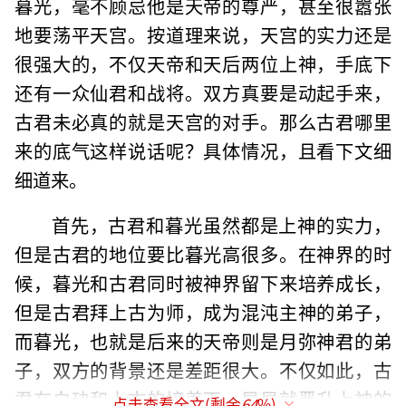
暮光，毫不顾忌他是天帝的尊严，甚至很嚣张
地要荡平天宫。按道理来说，天宫的实力还是
很强大的，不仅天帝和天后两位上神，手底下
还有一众仙君和战将。双方真要是动起手来，
古君未必真的就是天宫的对手。那么古君哪里
来的底气这样说话呢？具体情况，且看下文细
细道来。
首先，古君和暮光虽然都是上神的实力，
但是古君的地位要比暮光高很多。在神界的时
候，暮光和古君同时被神界留下来培养成长，
但是古君拜上古为师，成为混沌主神的弟子，
而暮光，也就是后来的天帝则是月弥神君的弟
子，双方的背景还是差距很大。不仅如此，古
君在白玦和上古的培养下，早早就晋升上神的
点击查看全文(剩余
64
%)