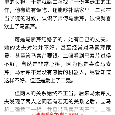
里的负担，于是就给二强找了一份学徒工的工
作，他有钱有饭吃，还能够补贴家里。二强在
当学徒的时候，认识了师傅马素芹，很快就喜
欢上了马素芹。
可是马素芹结婚了的，她有自己的丈夫，
她的丈夫对她并不好，甚至经常对马素芹家
暴，甚至管马素芹要钱。二强看到马素芹过得
不好，自然是非常心疼，因为他是喜欢马素
芹。马素芹不是没有感情的机器人，尽管知道
这样不好，但还是爱上了二强。
但两人的关系始终不正当，后来马素芹丈
夫发现了两人之间若有若无的关系之后，立马
将二强揍了一顿，并且带马素芹离开了。二强
点击查看全文(剩余
67
%)