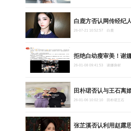
白鹿方否认网传经纪人
26-07-21 10:52:57
白鹿
拒绝白幼瘦审美！谢娜
26-01-08 09:41:53
谢娜身材
田朴珺否认与王石离婚
26-01-06 10:02:10
田朴珺王石
张芷溪否认利用赵露