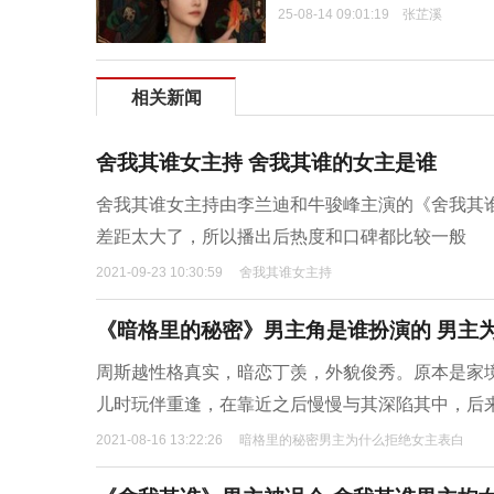
25-08-14 09:01:19
张芷溪
相关新闻
舍我其谁女主持 舍我其谁的女主是谁
舍我其谁女主持由李兰迪和牛骏峰主演的《舍我其
差距太大了，所以播出后热度和口碑都比较一般
2021-09-23 10:30:59
舍我其谁女主持
《暗格里的秘密》男主角是谁扮演的 男主
周斯越性格真实，暗恋丁羡，外貌俊秀。原本是家
儿时玩伴重逢，在靠近之后慢慢与其深陷其中，后
2021-08-16 13:22:26
暗格里的秘密男主为什么拒绝女主表白