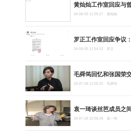
黄灿灿工作室回应与
26-08-05 11:56:27
黄灿灿
罗正工作室回应争议
26-08-05 11:54:32
罗正
毛舜筠回忆和张国荣
26-07-28 11:00:25
毛舜筠
袁一琦谈丝芭成员之
26-07-28 10:58:28
袁一琦