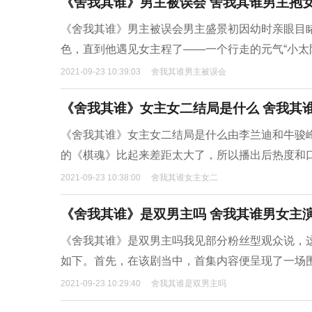
《舍我其谁》男主被误会 舍我其谁男主抱
《舍我其谁》男主被误会男主盛景初因幼时亲眼目
色，直到他遇见女主程了——一个行走的元气“小太
2021-09-23 10:39:03
舍我其谁男主被误会
《舍我其谁》女主女二结局是什么 舍我其
《舍我其谁》女主女二结局是什么由李兰迪和牛骏
的《棋魂》比起来差距太大了，所以播出后热度和
2021-09-23 10:38:00
舍我其谁女主女二
《舍我其谁》是双男主吗 舍我其谁男女主
《舍我其谁》是双男主吗我见部分粉丝型观众说，
如下。首先，在该剧当中，首集内容便呈现了一场
2021-09-23 10:29:40
舍我其谁是双男主吗