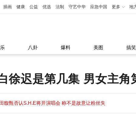
插画
健康
公益
优选
法制
守艺中华
应急中国
更多
地
乐
八卦
爆料
美图
搞笑
白徐迟是第几集 男女主角
田馥甄否认S.H.E将开演唱会 称不是故意让粉丝失
望
田馥甄否认S.H.E将开演唱会 称不是故意让粉丝失
11:08
望
11:08