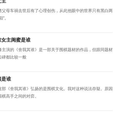
女主
睹父母车祸去世后有了心理创伤，从此他眼中的世界只有黑白两
阳”。
谁女主闺蜜是谁
峰主演的《舍我其谁》是一部关于围棋题材的作品，但跟同题材
口碑都比较一般
演是谁
这部《舍我其谁》弘扬的是围棋文化。我对这种说法存疑。原因
围棋高手之间的对弈。