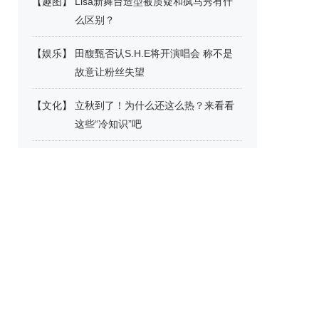
【
趣图
】
Lisa新舞台造型被质疑和疯马秀有什
么区别？
【
娱乐
】
田馥甄否认S.H.E将开演唱会 称不是
故意让粉丝失望
【
文化
】
立秋到了！为什么还这么热？来看看
这些“冷知识”吧