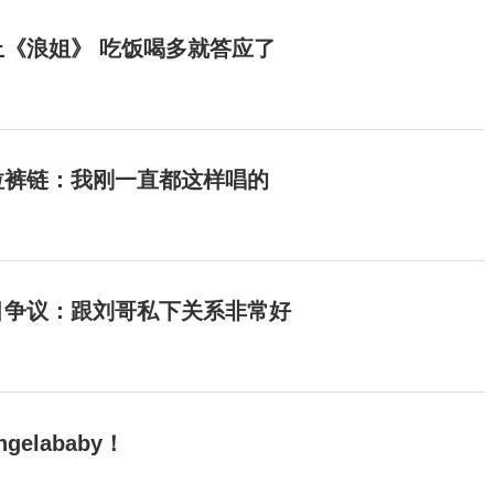
《浪姐》 吃饭喝多就答应了
拉裤链：我刚一直都这样唱的
目争议：跟刘哥私下关系非常好
elababy！