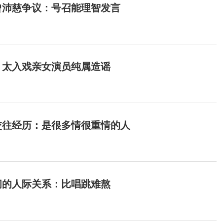
曾沛慈争议：号召能理智发言
：太入戏亲女演员纯属造谣
交往经历：是很多情很重情的人
间的人际关系：比唱跳难熬