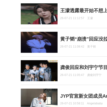
王濛透露最开始不想上
26-07-21 11:12:57
王濛
黄子韬“崩溃”回应没
26-07-21 11:08:42
黄子韬
龚俊回应和刘宇宁节
26-07-21 11:05:47
龚俊刘宇宁
JYP官宣新女团成员Ang
26-07-21 10:58:11
Angelababy