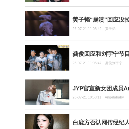
黄子韬“崩溃”回应没
26-07-21 11:08:42
黄子韬
龚俊回应和刘宇宁节
26-07-21 11:05:47
龚俊刘宇宁
JYP官宣新女团成员Ang
26-07-21 10:58:11
Angelababy
白鹿方否认网传经纪人