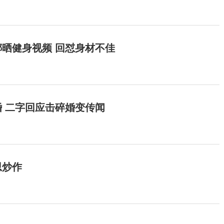
晒健身视频 回怼身材不佳
 二字回应击碎婚变传闻
思炒作