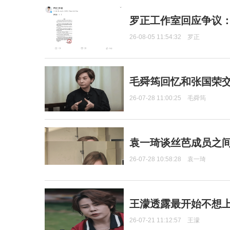
罗正工作室回应争议
26-08-05 11:54:32
罗正
毛舜筠回忆和张国荣
26-07-28 11:00:25
毛舜筠
袁一琦谈丝芭成员之
26-07-28 10:58:28
袁一琦
王濛透露最开始不想上
26-07-21 11:12:57
王濛