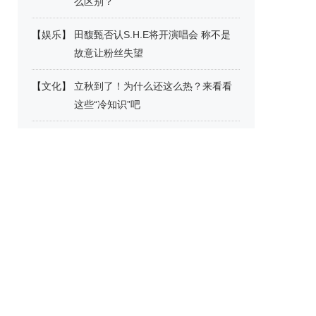
么区别？
【
娱乐
】
田馥甄否认S.H.E将开演唱会 称不是
故意让粉丝失望
【
文化
】
立秋到了！为什么还这么热？来看看
这些“冷知识”吧