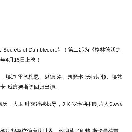
crets of Dumbledore》！第二部为《格林德沃之
年4月15日上映！
，埃迪·雷德梅恩、裘德·洛、凯瑟琳·沃特斯顿、埃兹
西卡·威廉姆斯等回归出演。
，大卫·叶茨继续执导，J·K·罗琳将和制片人Steve
德沃想要统治魔法世界，他招募了纽特·斯卡曼德带