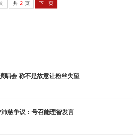
文
共
2
页
下一页
开演唱会 称不是故意让粉丝失望
曾沛慈争议：号召能理智发言