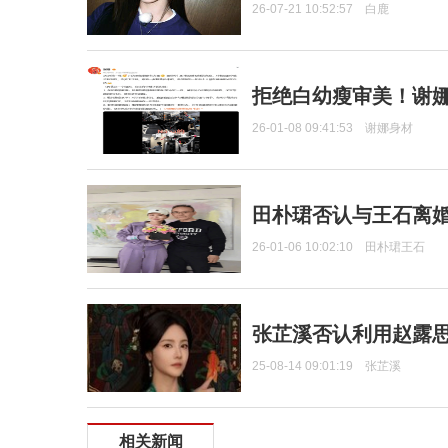
26-07-21 10:52:57
白鹿
拒绝白幼瘦审美！谢娜
26-01-08 09:41:53
谢娜身材
田朴珺否认与王石离婚
26-01-06 10:02:10
田朴珺王石
张芷溪否认利用赵露
25-08-14 09:01:19
张芷溪
相关新闻