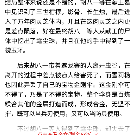
结局整体来说还是不错的，胡八一等在献王墓
中见识到了三世棺椁，影骨、长生烛，最后进
入了万年肉灵芝体内，并且在这肉灵芝之内更
是差点陨落，好在最终胡八一等人从献王的尸
体中挖出了雮尘珠，并且在他的手中得到了一
袋玉环。
后来胡八一带着遮龙寨的人离开虫谷，在
离开的过程中差点被痋人给害死了，而雪莉杨
也因此弄丢了自己的宝物金刚伞。这金刚伞可
不得了，乃是了不得的宝物，整个伞身是百炼
糅合其他的金属打造而成，形成合金，无坚不
摧，既可以当兵刃使用，又可以当防具使用。
不过胡八一等人得到了雮尘珠，却失去了
点击查看全文(剩余
63
%)