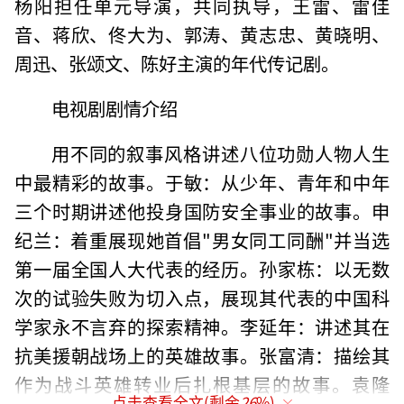
杨阳担任单元导演，共同执导，王雷、雷佳
音、蒋欣、佟大为、郭涛、黄志忠、黄晓明、
周迅、张颂文、陈好主演的年代传记剧。
电视剧剧情介绍
用不同的叙事风格讲述八位功勋人物人生
中最精彩的故事。于敏：从少年、青年和中年
三个时期讲述他投身国防安全事业的故事。申
纪兰：着重展现她首倡"男女同工同酬"并当选
第一届全国人大代表的经历。孙家栋：以无数
次的试验失败为切入点，展现其代表的中国科
学家永不言弃的探索精神。李延年：讲述其在
抗美援朝战场上的英雄故事。张富清：描绘其
作为战斗英雄转业后扎根基层的故事。袁隆
点击查看全文(剩余
26
%)