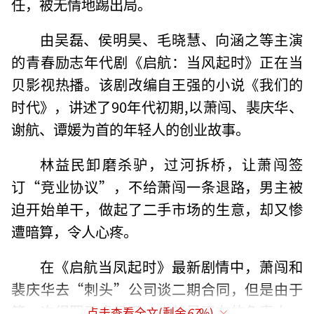
任，被无情地踢出局。
由吴磊、侯明昊、毛晓慧、向涵之等主演
的青春励志年代剧《启航：当风起时》正在当
贝影视热播。该剧改编自王强的小说《我们的
时代》，讲述了90年代初期,以萧闯、裴庆华、
谢航、谭媛为首的年轻人的创业故事。
林益民卸磨杀驴，过河拆桥，让萧闯签
订“竞业协议”，不给萧闯一条退路，男主被
迫开始单干，做起了二手市场的生意，却又惨
遭暗算，令人心疼。
在《启航当凤起时》最新剧情中，萧闯和
裴庆华去“刺头”公司谈二期合同，但是由于
第一次得罪了虞经理，也就是现在的负责人，
点击查看全文(剩余
67
%)