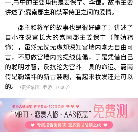
一,书中的主要角色是姜保宁、李谦。故事主要
讲述了:嘉南郡主和禁军侍卫之间的爱情。
郡主和将军的故事也是很好磕了！讲述了
自小在深宫长大的嘉南郡主姜保宁（鞠婧祎
饰），虽然无忧无虑却深知宫墙内毫无自由可
言，不愿做宫墙内的提线傀儡，于是凭借自己
的聪明才智，反抗沦为宫斗工具的命运。嘉南
传是鞠婧祎的新古装剧，看起来妆发还是可以
的。
（责任编辑：乔娇 TT0002）