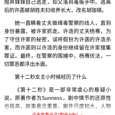
抛弃妹妹自己逃走，却又落到毒贩手中。逃离
后的许菡被胡姓夫妇收养长大，改名胡珈瑛。
她一直瞒着丈夫做缉毒警察的线人，直到
身份暴露，被许家抓走。许涟的丈夫杨骞，为
了守住许家的秘密，误将假扮为许菡的许涟杀
害，而许菡则以许涟的身份继续留在许家搜集
罪证。最终，在警察的围捕中，杨骞伏法，一
切罪恶都浮出水面。
第十二秒女主小时候经历了什么
《第十二秒》是一部非常虐心的悬疑小
说，原著作者为Sunness，剧中情节的还原性
也极高，故事悬念重重，案件尺度较大，人物
内心独白非常催泪，是一部“不敢看又忍不住
点击查看全文(剩余
60
%)