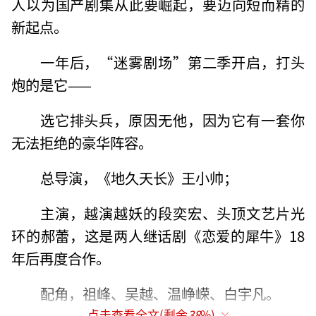
人以为国产剧集从此要崛起，要迈向短而精的
新起点。
一年后，“迷雾剧场”第二季开启，打头
炮的是它——
选它排头兵，原因无他，因为它有一套你
无法拒绝的豪华阵容。
总导演，《地久天长》王小帅；
主演，越演越妖的段奕宏、头顶文艺片光
环的郝蕾，这是两人继话剧《恋爱的犀牛》18
年后再度合作。
配角，祖峰、吴越、温峥嵘、白宇凡。
点击查看全文(剩余
38
%)