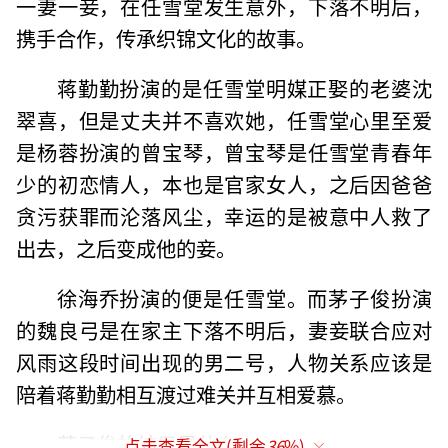
一妻一妾，在任雪堂发生意外，下落不明后，
携手合作，传承织锦文化的故事。
蒋勤勤扮演的是任雪堂明媒正娶的老婆沈
翠喜，但是丈夫并不喜欢她，任雪堂心里至爱
是杨蓉扮演的曾宝琴，曾宝琴是任雪堂青春年
少的初恋情人，本也是官家女人，之后因爸爸
贪污获罪而沦落风尘，幸运的是被意中人救了
出去，之后变成他的妾。
徐海乔扮演的便是任雪堂。而茅子俊扮演
的魏良弓是在家主下落不明后，妻妾联合应对
风雨这段时间出现的男二号，人物关系应该是
陪着蒋勤勤相互渡过难关并互相爱慕。
茅子俊的结局是什么
点击查看全文(剩余
36
%)