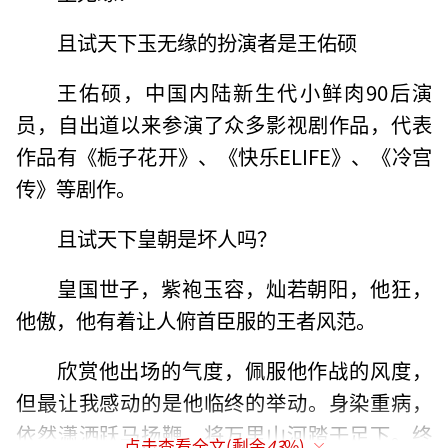
且试天下玉无缘的扮演者是王佑硕
王佑硕，中国内陆新生代小鲜肉90后演
员，自出道以来参演了众多影视剧作品，代表
作品有《栀子花开》、《快乐ELIFE》、《冷宫
传》等剧作。
且试天下皇朝是坏人吗？
皇国世子，紫袍玉容，灿若朝阳，他狂，
他傲，他有着让人俯首臣服的王者风范。
欣赏他出场的气度，佩服他作战的风度，
但最让我感动的是他临终的举动。身染重病，
依然潇洒跃马扬鞭，将万里山河踏于足下。终
点击查看全文(剩余
43
%)