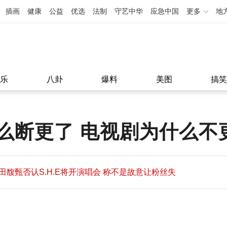
插画
健康
公益
优选
法制
守艺中华
应急中国
更多
地
乐
八卦
爆料
美图
搞笑
么断更了 电视剧为什么不
田馥甄否认S.H.E将开演唱会 称不是故意让粉丝失
望
田馥甄否认S.H.E将开演唱会 称不是故意让粉丝失
11:08
望
11:08