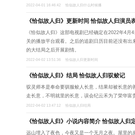
2022-04-01 16:46:42
恰似故人归什么时候播
《恰似故人归》更新时间 恰似故人归演员
《恰似故人归》这部电视剧已经确定在2022年4月
关的播放平台观看。之后的追剧日历目前还没有出
的大结局之后开展剧情。
2022-04-02 13:51:36
恰似故人归更新时间
《恰似故人归》结局 恰似故人归驭鲛记
驭灵师本是奉命要驯服鲛人长意，结果却被长意的
走长意，不明就里的长意，误会纪云禾为了荣华富
2022-04-02 13:47:12
恰似故人归结局
《恰似故人归》小说内容简介 恰似故人归
远山埋入了夜色，今夜又是一个无月之夜。屋里的