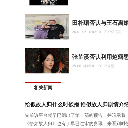
田朴珺否认与王石离婚
26-01-06 10:02:10
田朴珺王石
张芷溪否认利用赵露
25-08-14 09:01:19
张芷溪
相关新闻
恰似故人归什么时候播 恰似故人归剧情介
先前该平台就早已晒出了第一部的预告，并暗示着《
《恰如故人归》也有了早已过审的喜讯，来看到时