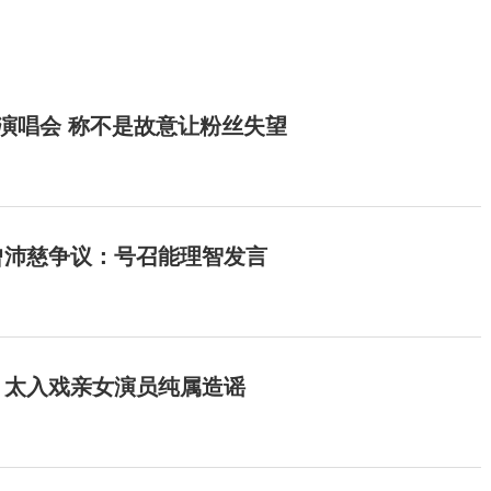
开演唱会 称不是故意让粉丝失望
曾沛慈争议：号召能理智发言
：太入戏亲女演员纯属造谣