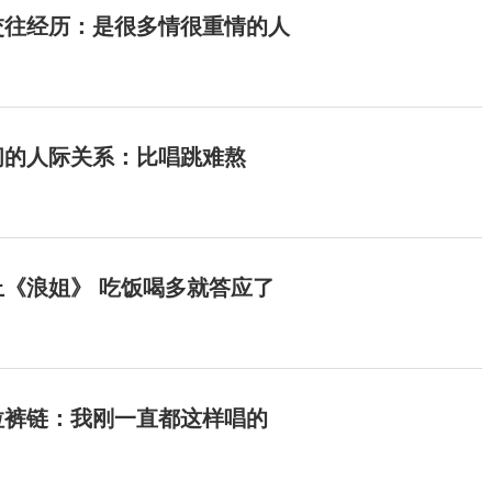
交往经历：是很多情很重情的人
间的人际关系：比唱跳难熬
《浪姐》 吃饭喝多就答应了
拉裤链：我刚一直都这样唱的