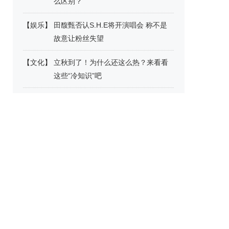
么区别？
【
娱乐
】
田馥甄否认S.H.E将开演唱会 称不是
故意让粉丝失望
【
文化
】
立秋到了！为什么还这么热？来看看
这些“冷知识”吧