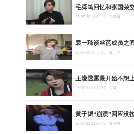
毛舜筠回忆和张国荣
26-07-28 11:00:25
毛舜筠
袁一琦谈丝芭成员之
26-07-28 10:58:28
袁一琦
王濛透露最开始不想上
26-07-21 11:12:57
王濛
黄子韬“崩溃”回应没
26-07-21 11:08:42
黄子韬