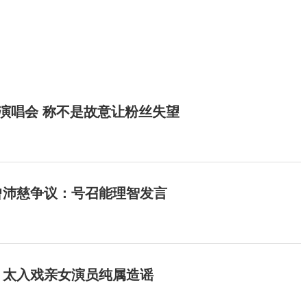
开演唱会 称不是故意让粉丝失望
曾沛慈争议：号召能理智发言
：太入戏亲女演员纯属造谣