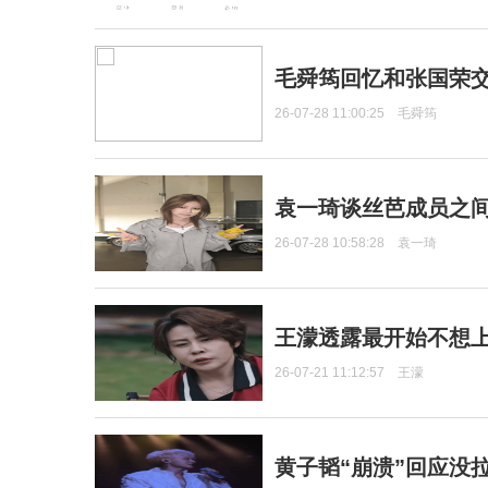
毛舜筠回忆和张国荣
26-07-28 11:00:25
毛舜筠
袁一琦谈丝芭成员之
26-07-28 10:58:28
袁一琦
王濛透露最开始不想上
26-07-21 11:12:57
王濛
黄子韬“崩溃”回应没