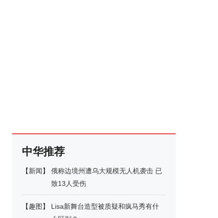
中华推荐
【
新闻
】
俄称边境州遭乌大规模无人机袭击 已
致13人受伤
【
趣图
】
Lisa新舞台造型被质疑和疯马秀有什