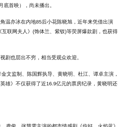
2月底首映），尚未播出。
角温亦冰在内地85后小花陈晓旭，近年来凭借出演
、《互联网夫人》(饰体兰、紫钗)等荧屏爆款剧，也获得
影视剧也层出不穷，相当受观众欢迎。
、李金文监制、陈国辉执导、黄晓明、杜江、谭卓主演，
英雄》不仅获得了近16.9亿元的票房纪录，黄晓明还
导、龚俊、张慧雯主演的都市情感剧《你好，火焰蓝》