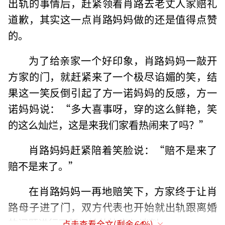
出轨的事情后，赶紧领着肖路去老丈人家赔礼
道歉，其实这一点肖路妈妈做的还是值得点赞
的。
为了给亲家一个好印象，肖路妈妈一敲开
方家的门，就赶紧来了一个极尽谄媚的笑，结
果这一笑反倒引起了方一诺妈妈的反感，方一
诺妈妈说：“多大喜事呀，穿的这么鲜艳，笑
的这么灿烂，这是来我们家看热闹来了吗？”
肖路妈妈赶紧陪着笑脸说：“赔不是来了
赔不是来了。”
在肖路妈妈一再地赔笑下，方家终于让肖
路母子进了门，双方代表也开始就出轨跟离婚
的问题进行了新一轮的协商与谈判。
点击查看全文(剩余
64
%)