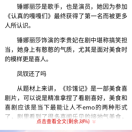
锤娜丽莎是歌手，也是演员，她因为参加
《认真的嘎嘎们》最终获得了第一名而被更多
人所认识。
锤娜丽莎饰演的李贵妃在剧中堪称搞笑担
当，她身上有憨憨的气质，尤其是面对美食时
的模样更是喜人。
凤钗还了吗
从题材上来讲，《珍馐记》是一部美食喜
剧片，可以说是精准拿捏了看剧喜好，美食和
喜剧应该是当下最能让人不emo的两种形式
了，剧里看到了很多喜闻乐见的接地气美食，
点击查看全文(剩余
38
%)
炒鸡蛋、包菜、烤地瓜之类的美食，但在镜头