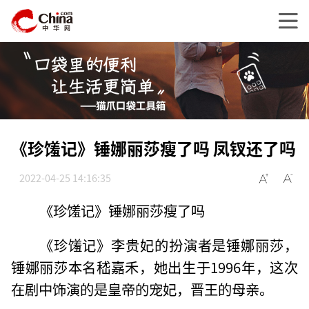
《珍馐记》锤娜丽莎瘦了吗 凤钗还了吗
2022-04-25 14:16:35
《珍馐记》锤娜丽莎瘦了吗
《珍馐记》李贵妃的扮演者是锤娜丽莎，
锤娜丽莎本名嵇嘉禾，她出生于1996年，这次
在剧中饰演的是皇帝的宠妃，晋王的母亲。