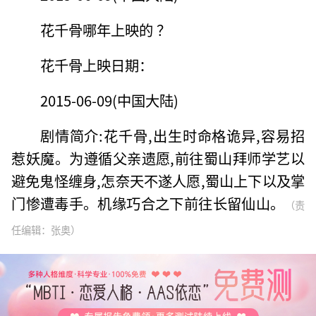
花千骨哪年上映的 ？
花千骨上映日期：
2015-06-09(中国大陆)
剧情简介:花千骨,出生时命格诡异,容易招
惹妖魔。为遵循父亲遗愿,前往蜀山拜师学艺以
避免鬼怪缠身,怎奈天不遂人愿,蜀山上下以及掌
门惨遭毒手。机缘巧合之下前往长留仙山。
（责
任编辑：张奥）