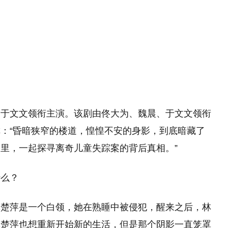
望
11:08
、于文文领衔主演。该剧由佟大为、魏晨、于文文领衔
：“昏暗狭窄的楼道，惶惶不安的身影，到底暗藏了
里，一起探寻离奇儿童失踪案的背后真相。”
什么？
林楚萍是一个白领，她在熟睡中被侵犯，醒来之后，林
林楚萍也想重新开始新的生活，但是那个阴影一直笼罩