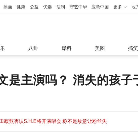
插画
健康
公益
优选
法制
守艺中华
应急中国
更多
地
乐
八卦
爆料
美图
搞笑
文是主演吗？ 消失的孩子
田馥甄否认S.H.E将开演唱会 称不是故意让粉丝失
望
田馥甄否认S.H.E将开演唱会 称不是故意让粉丝失
11:08