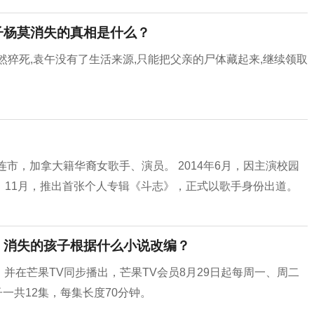
子杨莫消失的真相是什么？
然猝死,袁午没有了生活来源,只能把父亲的尸体藏起来,继续领取
省大连市，加拿大籍华裔女歌手、演员。 2014年6月，因主演校园
；11月，推出首张个人专辑《斗志》，正式以歌手身份出道。
 消失的孩子根据什么小说改编？
，并在芒果TV同步播出，芒果TV会员8月29日起每周一、周二
子一共12集，每集长度70分钟。