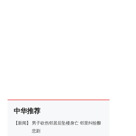
中华推荐
【
新闻
】
男子砍伤邻居后坠楼身亡 邻里纠纷酿
悲剧