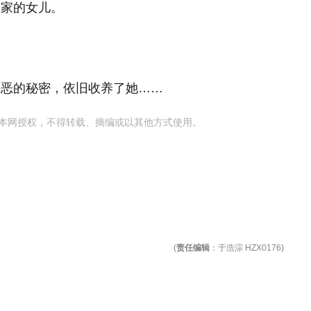
杨家的女儿。
邪恶的秘密，依旧收养了她……
本网授权，不得转载、摘编或以其他方式使用。
(
责任编辑
：于浩淙 HZX0176)