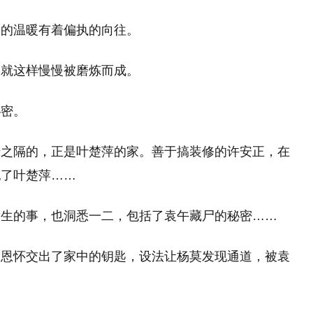
庭的温暖有着偏执的向往。
，就这样慢慢被磨炼而成。
秘密。
墙之隔的，正是叶楚萍的家。善于搞装修的许安正，在
犯了叶楚萍……
发生的事，也洞悉一二，包括了袁午藏尸的秘密……
，恩怀交出了家中的钥匙，设法让杨莫发现通道，被袁