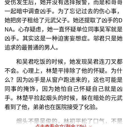
受伤发生后，她并没有选择报警，而是和哥哥
一起暗中调查凶手。为了忘记过去的伤心事，
她把房子租给了元武父子。她还提取了凶手的D
NA。心存疑虑，她一直怀疑单位同事吴军就是
凶手。其实这是一种迫害妄想症。邬君只是她
追求的最普通的男人。
和吴君吃饭的时候，她发现吴君连刀叉都
不会。心理上，林楚平排除了他的怀疑。为什
么？因为凶手是从窗户跑进来的，这也可能是
同事的掩饰，因为她怕自己怀疑自己就是凶
手。林楚平捡起烟头的时候，躲在暗处的元武
看到了他，弟弟也在医院接受了化验。
烟头不是吴俊的，林初平松了口气，不是
点击查看全文(剩余
77
%)