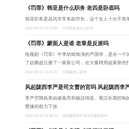
《罚罪》韩亚是什么职务 老四是卧底吗
韩亚职务是昌武市常务副市长，这个女人十分不简
2022-09-06 13:33:50
罚罪韩亚是什么职务
《罚罪》蒙面人是谁 老章是反派吗
电视剧《罚罪》中李幼斌饰演的严国华，是在一个
了赵鹏超注册了一家新公司，在大量聘用赵家那些
2022-09-13 13:42:07
罚罪蒙面人是谁
风起陇西李严是司文曹的官吗 风起陇西李
李严空降执掌由诸葛亮和杨仪缔造、蜀汉长期控制
曹掾的权力下放
2022-05-12 14:08:53
风起陇西李严是司文曹的官吗