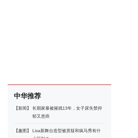
中华推荐
【
新闻
】
长期家暴被摧残13年，女子尿失禁抑
郁又患癌
【
趣图
】
Lisa新舞台造型被质疑和疯马秀有什