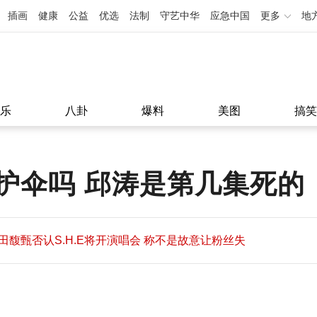
插画
健康
公益
优选
法制
守艺中华
应急中国
更多
地
乐
八卦
爆料
美图
搞笑
护伞吗 邱涛是第几集死的
田馥甄否认S.H.E将开演唱会 称不是故意让粉丝失
望
田馥甄否认S.H.E将开演唱会 称不是故意让粉丝失
11:08
望
11:08