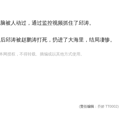
电脑被人动过，通过监控视频抓住了邱涛。
最后邱涛被赵鹏涛打死，扔进了大海里，结局凄惨。
本网授权，不得转载、摘编或以其他方式使用。
(
责任编辑
：乔娇 TT0002)