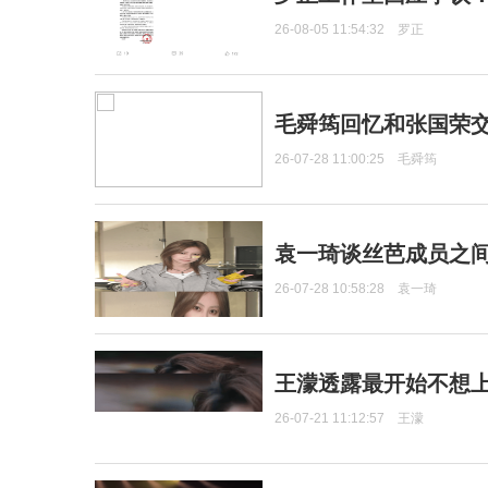
26-08-05 11:54:32
罗正
毛舜筠回忆和张国荣
26-07-28 11:00:25
毛舜筠
袁一琦谈丝芭成员之
26-07-28 10:58:28
袁一琦
王濛透露最开始不想上
26-07-21 11:12:57
王濛