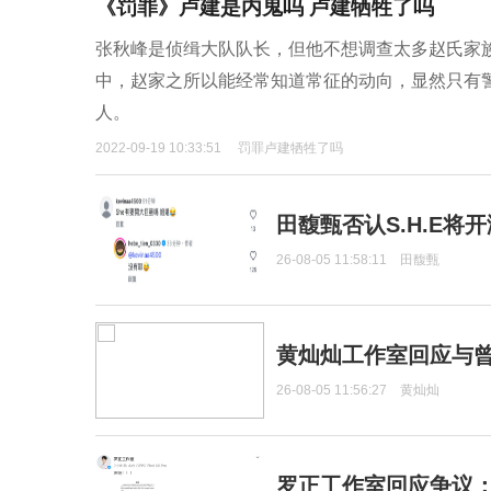
《罚罪》卢建是内鬼吗 卢建牺牲了吗
张秋峰是侦缉大队队长，但他不想调查太多赵氏家
中，赵家之所以能经常知道常征的动向，显然只有
人。
2022-09-19 10:33:51
罚罪卢建牺牲了吗
田馥甄否认S.H.E将
26-08-05 11:58:11
田馥甄
黄灿灿工作室回应与
26-08-05 11:56:27
黄灿灿
罗正工作室回应争议