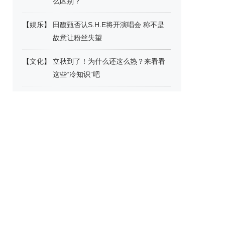
么区别？
【
娱乐
】
田馥甄否认S.H.E将开演唱会 称不是
故意让粉丝失望
【
文化
】
立秋到了！为什么还这么热？来看看
这些“冷知识”吧