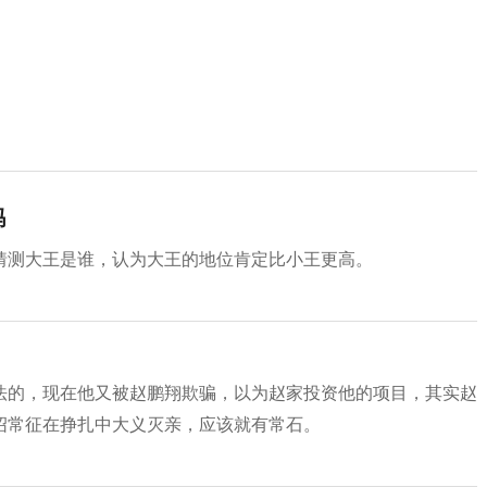
吗
猜测大王是谁，认为大王的地位肯定比小王更高。
法的，现在他又被赵鹏翔欺骗，以为赵家投资他的项目，其实赵
绍常征在挣扎中大义灭亲，应该就有常石。