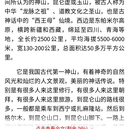
间所认为的神山，昆仑虚或玉山，被古人称为
中华“龙脉之祖”、道教文化之圣山，也是古
神话中的“西王母”仙境。西边是东帕米尔高
原，横跨新疆和西藏，绵延至四川、青海等
地，全长约2500公里，平均海拔5500-6000
米，宽130-200公里，总面积达50多万平方公
里。
它是我国古代第一神山，有着神奇的自然
风光和灿烂的人文景观，美丽的神话传说。特
别是有很多人来这里修行，有很多人来这里朝
拜，有很多人来这里旅游。到昆仑山的路线很
多，一般都是乘车到西宁或扎麻隆站，然后到
格尔木，到昆仑山口，到昆仑山脚下。一路上
可以看到浩瀚的草原，一望无际的沙漠，苍茫
点击查看全文(剩余
76
%)