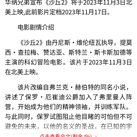
华纳兄弟宣布《沙丘2》将于2023年11月3日北
美上映,此前影片定档2023年11月17日。
电影剧情介绍
《沙丘2》由丹尼斯·维伦纽瓦执导，提莫
西·查拉梅、赞达亚、斯特兰·斯卡斯加德等
主演的科幻冒险电影。该片于2023年11月3日
在北美上映。
该片改编自弗兰克·赫伯特的同名小说，
讲述了保罗·厄崔迪公爵加入了弗里曼人阵
营，开始成为他们的精神领袖，并训练军队。
与此同时，保罗试图阻止他目睹的可怕但不可
避免的未来，以他的名义的圣战，在已知的宇
宙中蔓延的故事。
点击查看全文(剩余
1
%)
（责任编辑：乔娇 TT0002）