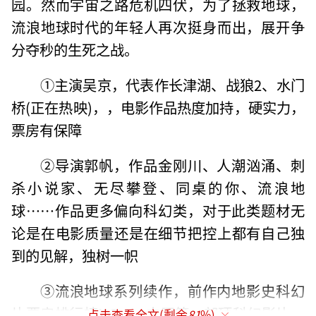
园。然而宇宙之路危机四伏，为了拯救地球，
流浪地球时代的年轻人再次挺身而出，展开争
分夺秒的生死之战。
①主演吴京，代表作长津湖、战狼2、水门
桥(正在热映)，，电影作品热度加持，硬实力，
票房有保障
②导演郭帆，作品金刚川、人潮汹涌、刺
杀小说家、无尽攀登、同桌的你、流浪地
球……作品更多偏向科幻类，对于此类题材无
论是在电影质量还是在细节把控上都有自己独
到的见解，独树一帜
③流浪地球系列续作，前作内地影史科幻
片票房排行榜NO.1，中国第一部硬科幻影片，
点击查看全文(剩余
81
%)