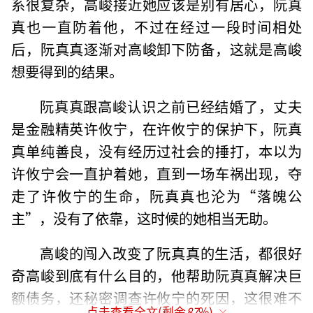
系很复杂，高峻接近她应该是别有居心，阮真
真也一直防着他，不过在经过一段时间相处
后，阮真真逐渐对高峻卸下防备，这就是高峻
想要得到的结果。
阮真真跟高峻认识之前已经结婚了，丈夫
是金融精英许攸宁，在许攸宁的保护下，阮真
真单纯善良，没有经历过社会的捶打，本以为
许攸宁会一直护着她，直到一场车祸出现，夺
走了许攸宁的生命，阮真真也沦为“落魄公
主”，没有了依靠，这时候的她相当无助。
高峻的闯入改变了阮真真的生活，都很好
奇高峻到底有什么目的，他帮助阮真真解决巨
额债务，还秘密调查许攸宁的死因，这很难不
点击查看全文(剩余
87
%)