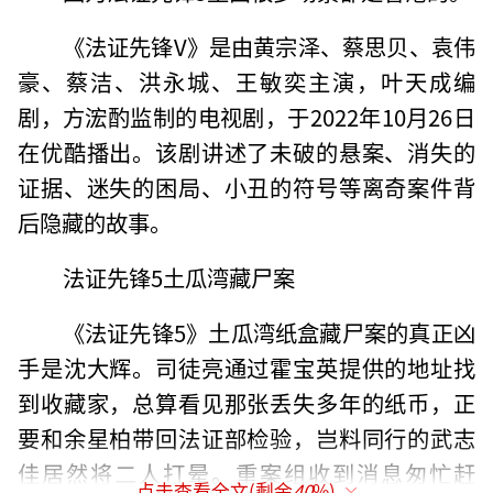
《法证先锋V》是由黄宗泽、蔡思贝、袁伟
豪、蔡洁、洪永城、王敏奕主演，叶天成编
剧，方浤酌监制的电视剧，于2022年10月26日
在优酷播出。该剧讲述了未破的悬案、消失的
证据、迷失的困局、小丑的符号等离奇案件背
后隐藏的故事。
法证先锋5土瓜湾藏尸案
《法证先锋5》土瓜湾纸盒藏尸案的真正凶
手是沈大辉。司徒亮通过霍宝英提供的地址找
到收藏家，总算看见那张丢失多年的纸币，正
要和余星柏带回法证部检验，岂料同行的武志
佳居然将二人打晕。重案组收到消息匆忙赶
点击查看全文(剩余
40
%)