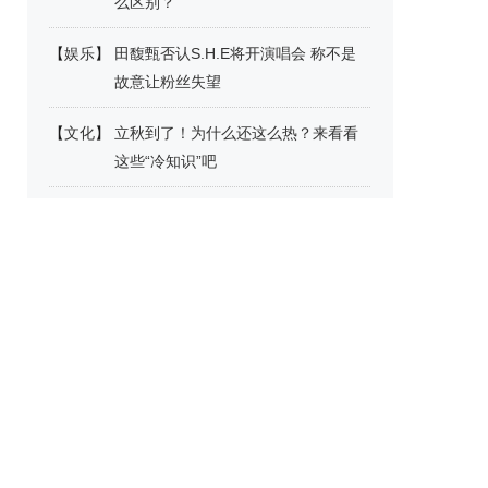
么区别？
【
娱乐
】
田馥甄否认S.H.E将开演唱会 称不是
故意让粉丝失望
【
文化
】
立秋到了！为什么还这么热？来看看
这些“冷知识”吧