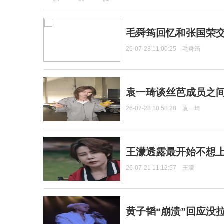
毛舜筠回忆和张国荣
26-07-28 11:00:25
毛舜筠
袁一琦谈丝芭成员之
26-07-28 10:58:28
袁一琦
王濛透露最开始不想上
26-07-21 11:12:57
王濛
黄子韬“崩溃”回应没