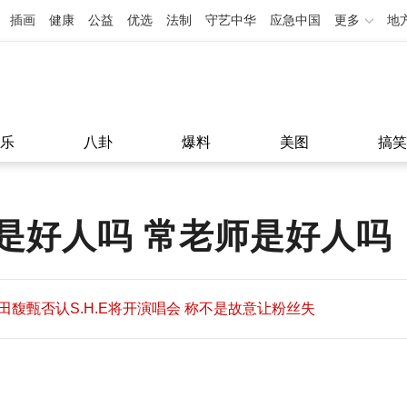
插画
健康
公益
优选
法制
守艺中华
应急中国
更多
地
乐
八卦
爆料
美图
搞笑
是好人吗 常老师是好人吗
田馥甄否认S.H.E将开演唱会 称不是故意让粉丝失
望
田馥甄否认S.H.E将开演唱会 称不是故意让粉丝失
11:08
望
11:08