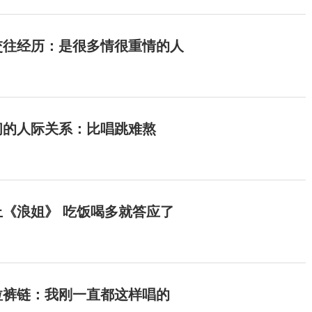
交往经历：是很多情很重情的人
间的人际关系：比唱跳难熬
《浪姐》 吃饭喝多就答应了
拉裤链：我刚一直都这样唱的