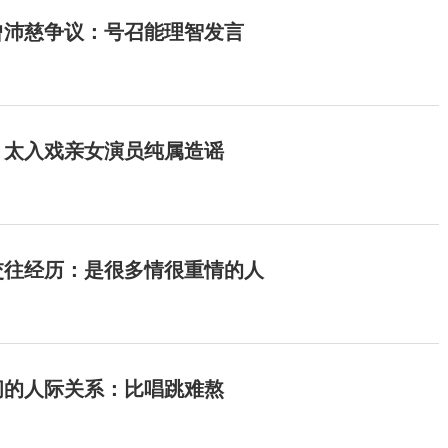
曾沛慈争议：号召能理智发言
：太入戏亲女演员纯属造谣
交往经历：是很多情很重情的人
间的人际关系：比唱跳难熬