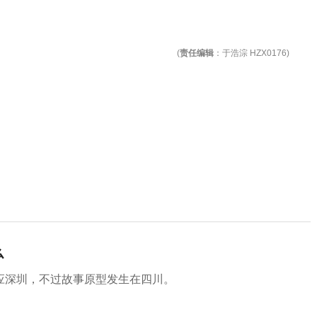
(
责任编辑
：于浩淙 HZX0176)
么
应深圳，不过故事原型发生在四川。