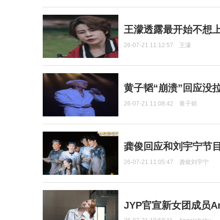
王濛透露最开始不想上
26-07-21 11:12:57
王濛
黄子韬“崩溃”回应没
26-07-21 11:08:42
黄子韬
龚俊回应和刘宇宁节
26-07-21 11:05:47
龚俊刘宇宁
JYP官宣新女团成员Ang