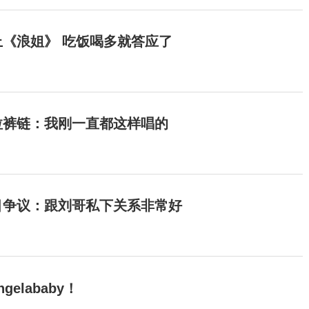
《浪姐》 吃饭喝多就答应了
拉裤链：我刚一直都这样唱的
目争议：跟刘哥私下关系非常好
elababy！