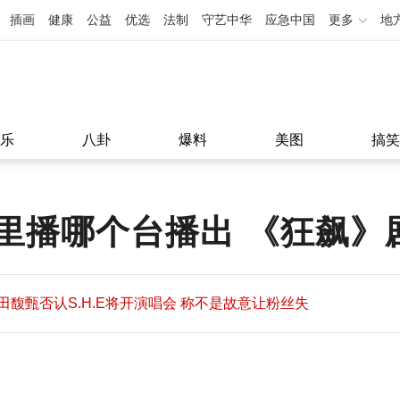
插画
健康
公益
优选
法制
守艺中华
应急中国
更多
地
乐
八卦
爆料
美图
搞笑
里播哪个台播出 《狂飙》
田馥甄否认S.H.E将开演唱会 称不是故意让粉丝失
望
田馥甄否认S.H.E将开演唱会 称不是故意让粉丝失
11:08
望
11:08