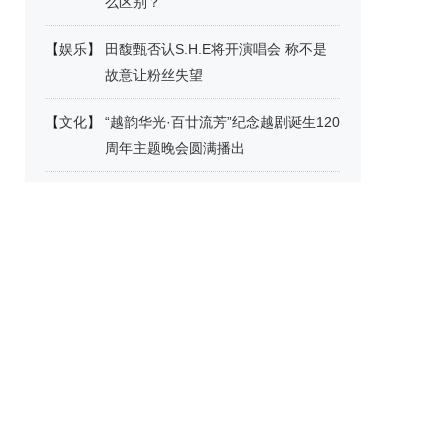
么区别？
【
娱乐
】
田馥甄否认S.H.E将开演唱会 称不是
故意让粉丝失望
【
文化
】
“越韵华光·百廿流芳”纪念越剧诞生120
周年主题晚会圆满播出