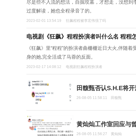
尽是些不入流的想法，自掘坟墓，才想走，没想到李
过度解读，她也全程录音了的。
2023-02-01 13:54:19
狂飙程程被李宏伟强了吗
电视剧《狂飙》程程扮演者叫什么名 程程
《狂飙》里“程程”的扮演者曲栅栅近日大火,伴随着
身的她,完全活成了马蓉的反面。
2023-02-17 14:08:12
电视剧狂飙程程扮演者
田馥甄否认S.H.E将
26-08-05 11:58:11
田馥甄
黄灿灿工作室回应与
26-08-05 11:56:27
黄灿灿