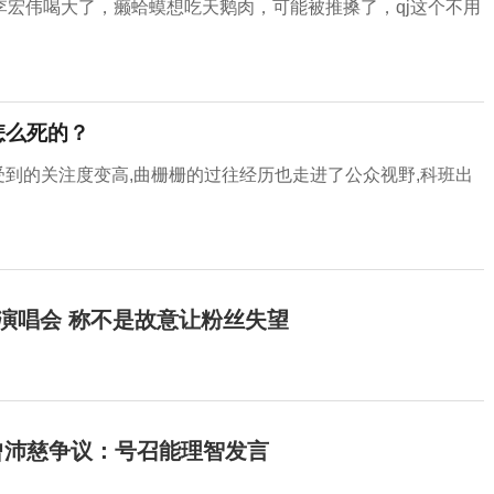
宏伟喝大了，癞蛤蟆想吃天鹅肉，可能被推搡了，qj这个不用
怎么死的？
受到的关注度变高,曲栅栅的过往经历也走进了公众视野,科班出
开演唱会 称不是故意让粉丝失望
曾沛慈争议：号召能理智发言