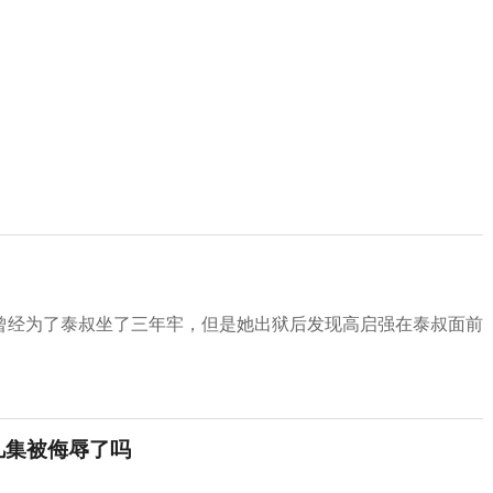
曾经为了泰叔坐了三年牢，但是她出狱后发现高启强在泰叔面前
几集被侮辱了吗