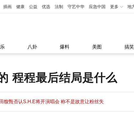
插画
健康
公益
优选
法制
守艺中华
应急中国
更多
地
乐
八卦
爆料
美图
搞笑
的 程程最后结局是什么
田馥甄否认S.H.E将开演唱会 称不是故意让粉丝失
望
田馥甄否认S.H.E将开演唱会 称不是故意让粉丝失
11:08
望
11:08