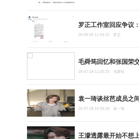
罗正工作室回应争议
26-08-05 11:54:32
罗正
毛舜筠回忆和张国荣
26-07-28 11:00:25
毛舜筠
袁一琦谈丝芭成员之
26-07-28 10:58:28
袁一琦
王濛透露最开始不想上