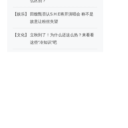
么区别？
【
娱乐
】
田馥甄否认S.H.E将开演唱会 称不是
故意让粉丝失望
【
文化
】
立秋到了！为什么还这么热？来看看
这些“冷知识”吧