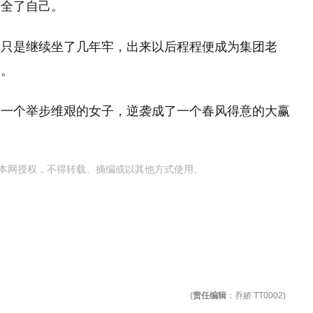
保全了自己。
程只是继续坐了几年牢，出来以后程程便成为集团老
刑。
从一个举步维艰的女子，逆袭成了一个春风得意的大赢
本网授权，不得转载、摘编或以其他方式使用。
(
责任编辑
：乔娇 TT0002)