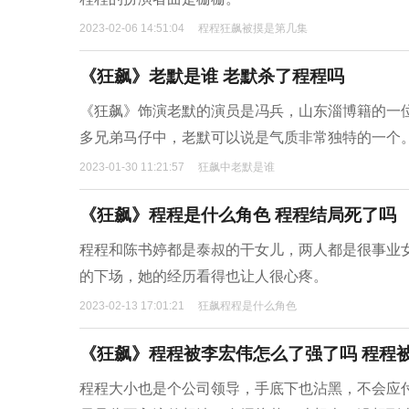
2023-02-06 14:51:04
程程狂飙被摸是第几集
《狂飙》老默是谁 老默杀了程程吗
《狂飙》饰演老默的演员是冯兵，山东淄博籍的一
多兄弟马仔中，老默可以说是气质非常独特的一个
2023-01-30 11:21:57
狂飙中老默是谁
《狂飙》程程是什么角色 程程结局死了吗
程程和陈书婷都是泰叔的干女儿，两人都是很事业
的下场，她的经历看得也让人很心疼。
2023-02-13 17:01:21
狂飙程程是什么角色
《狂飙》程程被李宏伟怎么了强了吗 程程
程程大小也是个公司领导，手底下也沾黑，不会应