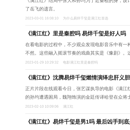
《满江红》结局中张大和孙均为了近秦桧的身，设
了岳飞的遗言。
2023-03-01 16:08:10
为什么易烊千玺是满江红首选
《满江红》里是秦腔吗 易烊千玺是好人吗
在看电影的过程中，不少观众发现电影音乐中有一种
不然。这些融入摇滚节奏的戏曲其实是《豫剧》。
2023-01-29 10:29:32
电影满江红里是秦腔吗
《满江红》沈腾易烊千玺燃情演绎忠肝义胆
正片片段在线观看今日，张艺谋执导的电影《满江红
的孙均遭遇困局，魏翔饰演的金廷传译哈登在众将
2023-02-10 10:09:06
满江红
《满江红》易烊千玺是男1吗 最后凶手到底