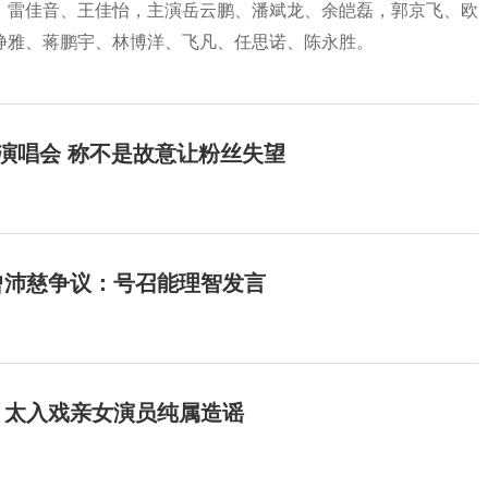
、雷佳音、王佳怡，主演岳云鹏、潘斌龙、余皑磊，郭京飞、欧
静雅、蒋鹏宇、林博洋、飞凡、任思诺、陈永胜。
开演唱会 称不是故意让粉丝失望
曾沛慈争议：号召能理智发言
：太入戏亲女演员纯属造谣