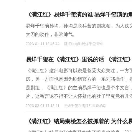
《满江红》易烊千玺演的谁 易烊千玺演的
易烊千玺演孙均。孙均是亲兵营的副统领，为人仗
大刀的动作，非常帅气。
2023-01-11 13:45:44
满江红电影易烊千玺演谁
易烊千玺在《满江红》里说的话 《满江红
《满江红》这部电影可以说是备受大众关注，一方
房，另一方面也是因为剧组官方的一系列骚操作，
是剧组，《满江红》的主演易烊千玺也是个半文盲，
片，这番言论不得不让人怀疑他的肚子里究竟有几
2023-03-01 17:15:41
易烊千玺在满江红里说的话
《满江红》结局秦桧怎么被抓着的 为什么