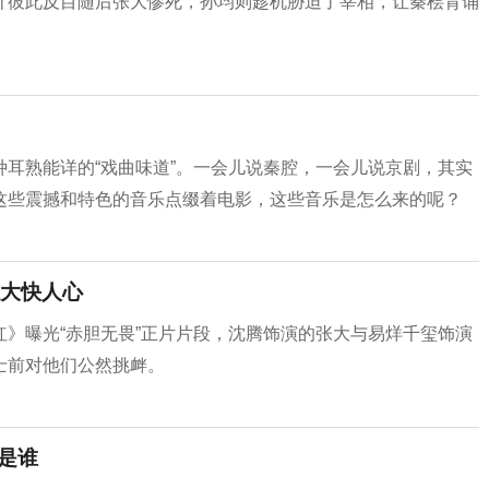
计彼此反目随后张大惨死，孙均则趁机胁迫了宰相，让秦桧背诵
耳熟能详的“戏曲味道”。一会儿说秦腔，一会儿说京剧，其实
这些震撼和特色的音乐点缀着电影，这些音乐是怎么来的呢？
大快人心
》曝光“赤胆无畏”正片片段，沈腾饰演的张大与易烊千玺饰演
士前对他们公然挑衅。
是谁