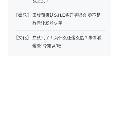
么区别？
【
娱乐
】
田馥甄否认S.H.E将开演唱会 称不是
故意让粉丝失望
【
文化
】
立秋到了！为什么还这么热？来看看
这些“冷知识”吧