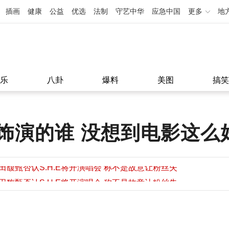
插画
健康
公益
优选
法制
守艺中华
应急中国
更多
地
乐
八卦
爆料
美图
搞笑
饰演的谁 没想到电影这么
田馥甄否认S.H.E将开演唱会 称不是故意让粉丝失
望
田馥甄否认S.H.E将开演唱会 称不是故意让粉丝失
11:08
望
11:08