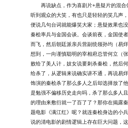
再说缺点，作为喜剧片+悬疑片的混合
听到观众的大笑，有也只是轻轻的笑几声
便说几句台词就能爆笑大家；悬疑效果也
秦桧率兵与金国会谈。会谈前夜，金国使
而飞，然后朝廷派亲兵营副统领孙均（易
想到，一向谨慎聪明的宰相府总管何立（
败给了美人计，妓女说要刺杀秦桧，然后
给杀了，从逻辑来说确实讲不通，再说易
饰演的秦桧杀了那么多人之后却选择放了他
是勉强不偏移历史走向吗，杀了那么多人
的理由来敷衍就一了百了了？那你在揭露
题电影《满江红》呢？就连秦桧身边的小
说的清电影的剧情逻辑上存在巨大问题，