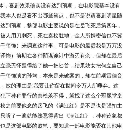
体，喜剧效果确实没有达到预期，在电影院基本没有
，我本人也是看不出哪些笑点，也不是说请喜剧明星随
没达到预期，整部电影主要说的是在岳飞死后第四年，
者被人用刀刺死，死在秦桧驻地，金人所携密信也不翼
烊千玺饰）来调查这件事。可是电影的最后我是万万没
张译饰）前期在各种阴谋诡计中游刃有余，但却在最后
何立毫无怀疑得给了她一把匕首，结果妓女把何立自己
烊千玺饰演的孙均，本来是来破案的，却在前期雷佳音
，放的理由是:我要让你留在世间令万人所唾弃。这
且犯下种种罪行的秦桧杀不得，就找了这么个冠冕堂皇
秦桧之前要他念的岳飞的《满江红》是不是也是强扣主
兵只听了一遍就能熟悉得背出《满江红》，种种迹象都
这也是这部电影的败笔，要知道一部电影能否在其他电