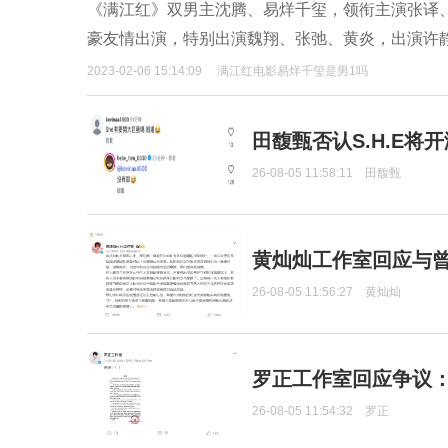
《满江红》双男主沈腾、易烊千玺，领衔主演张译
豪友情出演，特别出演魏翔、张弛、黄炎，出演许
2023-02-06 15:14:09
满江红电影易烊千玺是男1吗
田馥甄否认S.H.E将
26-08-05 11:58:11
田馥甄
黄灿灿工作室回应与
26-08-05 11:56:27
黄灿灿
罗正工作室回应争议
26-08-05 11:54:32
罗正