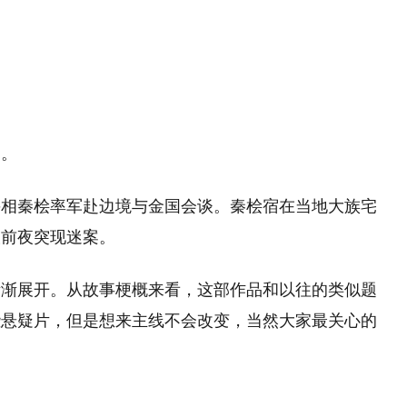
均。
宰相秦桧率军赴边境与金国会谈。秦桧宿在当地大族宅
谈前夜突现迷案。
渐渐展开。从故事梗概来看，这部作品和以往的类似题
些悬疑片，但是想来主线不会改变，当然大家最关心的