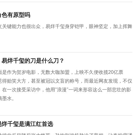
角色有原型吗
义关键能力也很出众，易烊千玺身穿铠甲，眼神坚定，加上挥舞
》易烊千玺的刀是什么刀？
面是作为贺岁电影，无数大咖加盟，上映不久便收揽20亿票
惹得贻笑大方，甚至被冠以文盲的称号，而最近网友发现，不仅
在一次接受采访中，他用"浪漫"一词来形容这么一部悲壮的影
滴墨水。
易烊千玺是满江红首选