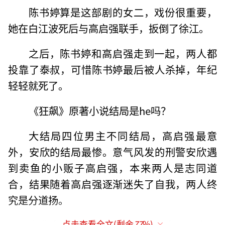
陈书婷算是这部剧的女二，戏份很重要，
她在白江波死后与高启强联手，扳倒了徐江。
之后，陈书婷和高启强走到一起，两人都
投靠了泰叔，可惜陈书婷最后被人杀掉，年纪
轻轻就死了。
《狂飙》原著小说结局是he吗？
大结局四位男主不同结局，高启强最意
外，安欣的结局最惨。意气风发的刑警安欣遇
到卖鱼的小贩子高启强，本来两人是志同道
合，结果随着高启强逐渐迷失了自我，两人终
究是分道扬。
安欣本来凭借着自己的能力，本可以大有
点击查看全文(剩余
77
%)