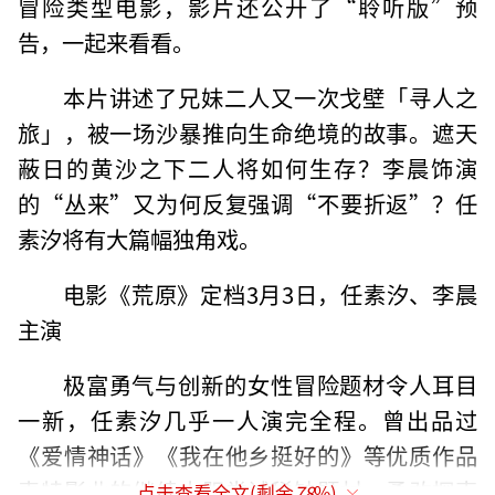
冒险类型电影，影片还公开了“聆听版”预
告，一起来看看。
本片讲述了兄妹二人又一次戈壁「寻人之
旅」，被一场沙暴推向生命绝境的故事。遮天
蔽日的黄沙之下二人将如何生存？李晨饰演
的“丛来”又为何反复强调“不要折返”？任
素汐将有大篇幅独角戏。
电影《荒原》定档3月3日，任素汐、李晨
主演
极富勇气与创新的女性冒险题材令人耳目
一新，任素汐几乎一人演完全程。曾出品过
《爱情神话》《我在他乡挺好的》等优质作品
麦特影业的继续大胆尝试稀缺题材，勇敢探索
点击查看全文(剩余
78
%)