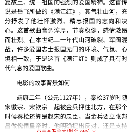
复故土、统一祖国的强烈的爱国精神。这首传
说是岳飞所做的《满江红》，其气壮山河，充
分抒发了他壮怀激烈、精忠报国的志向和决
心。这首歌曲音调淳厚，节奏稳健，感情激昂
而壮烈。在本世纪二十年代山河破裂、军阀混
战，许多爱国志士报国无门的环境、气氛、心
境相一致，于是这首《满江红》则成了具有时
代气息的爱国歌曲。
电影的故事背景如何
靖康二年（公元1127年），秦桧37岁时随
宋徽宗、宋钦宗一起被金兵押往北方，在那个
时候秦桧还算是赵宋的忠臣，当金兵要立张邦
昌做傀儡皇帝时，他明确提出反对，还是支持
点击查看全文(剩余
74
%)