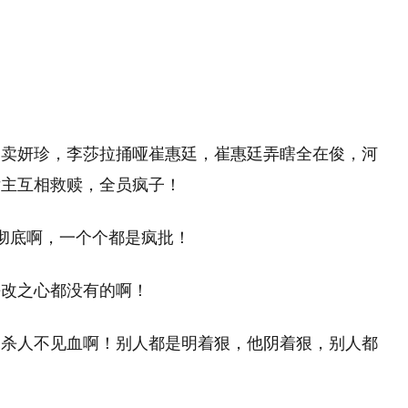
出卖妍珍，李莎拉捅哑崔惠廷，崔惠廷弄瞎全在俊，河
女主互相救赎，全员疯子！
彻底啊，一个个都是疯批！
悔改之心都没有的啊！
，杀人不见血啊！别人都是明着狠，他阴着狠，别人都