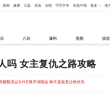
插画
健康
公益
优选
法制
守艺中华
应急中国
更多
地
乐
八卦
爆料
美图
搞笑
人吗 女主复仇之路攻略
田馥甄否认S.H.E将开演唱会 称不是故意让粉丝失
望
田馥甄否认S.H.E将开演唱会 称不是故意让粉丝失
11:08
望
11:08