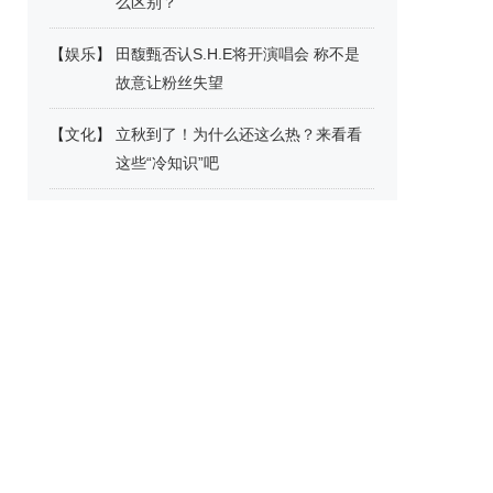
么区别？
【
娱乐
】
田馥甄否认S.H.E将开演唱会 称不是
故意让粉丝失望
【
文化
】
立秋到了！为什么还这么热？来看看
这些“冷知识”吧