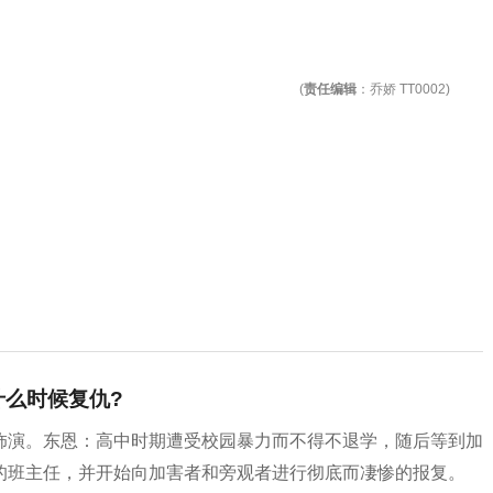
(
责任编辑
：乔娇 TT0002)
什么时候复仇?
饰演。东恩：高中时期遭受校园暴力而不得不退学，随后等到加
的班主任，并开始向加害者和旁观者进行彻底而凄惨的报复。