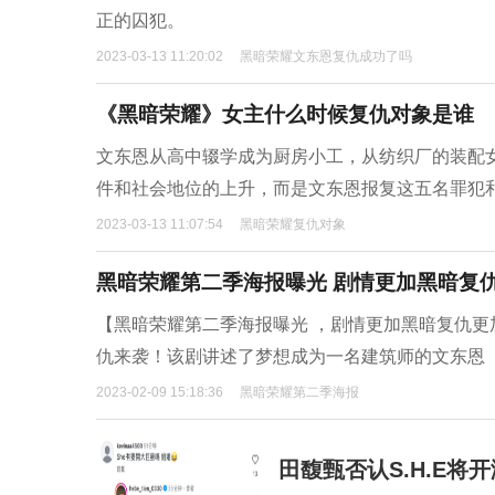
正的囚犯。
2023-03-13 11:20:02
黑暗荣耀文东恩复仇成功了吗
《黑暗荣耀》女主什么时候复仇对象是谁
文东恩从高中辍学成为厨房小工，从纺织厂的装配
件和社会地位的上升，而是文东恩报复这五名罪犯
2023-03-13 11:07:54
黑暗荣耀复仇对象
黑暗荣耀第二季海报曝光 剧情更加黑暗复
【黑暗荣耀第二季海报曝光 ，剧情更加黑暗复仇更
仇来袭！该剧讲述了梦想成为一名建筑师的文东恩（
2023-02-09 15:18:36
黑暗荣耀第二季海报
田馥甄否认S.H.E将