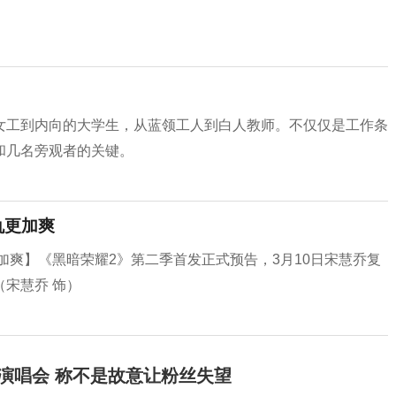
女工到内向的大学生，从蓝领工人到白人教师。不仅仅是工作条
和几名旁观者的关键。
仇更加爽
加爽】《黑暗荣耀2》第二季首发正式预告，3月10日宋慧乔复
宋慧乔 饰）
开演唱会 称不是故意让粉丝失望