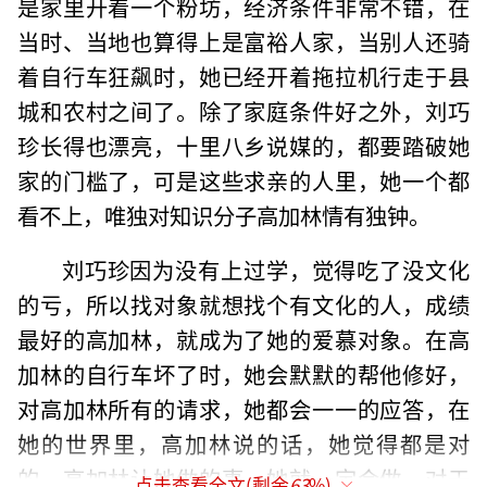
是家里开着一个粉坊，经济条件非常不错，在
当时、当地也算得上是富裕人家，当别人还骑
着自行车狂飙时，她已经开着拖拉机行走于县
城和农村之间了。除了家庭条件好之外，刘巧
珍长得也漂亮，十里八乡说媒的，都要踏破她
家的门槛了，可是这些求亲的人里，她一个都
看不上，唯独对知识分子高加林情有独钟。
刘巧珍因为没有上过学，觉得吃了没文化
的亏，所以找对象就想找个有文化的人，成绩
最好的高加林，就成为了她的爱慕对象。在高
加林的自行车坏了时，她会默默的帮他修好，
对高加林所有的请求，她都会一一的应答，在
她的世界里，高加林说的话，她觉得都是对
的，高加林让她做的事，她就一定会做，对于
点击查看全文(剩余
63
%)