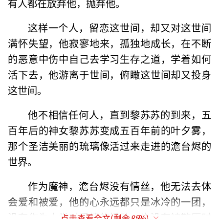
有人都在放弃他，抛弃他。
这样一个人，留恋这世间，却又对这世间
满怀失望，他寂寥地来，孤独地成长，在不断
的恶意中伤中自己去学习生存之道，学着如何
活下去，他游离于世间，俯瞰这世间却又投身
这世间。
他不相信任何人，直到黎苏苏的到来，五
百年后的神女黎苏苏变成五百年前的叶夕雾，
那个圣洁美丽的琉璃像活过来走进的澹台烬的
世界。
作为魔神，澹台烬没有情丝，他无法去体
会爱和被爱，他的心永远都只是冰冷的一团，
没有作为人类对爱情的悸动，也没有被欺压时
点击查看全文(剩余
85
%)